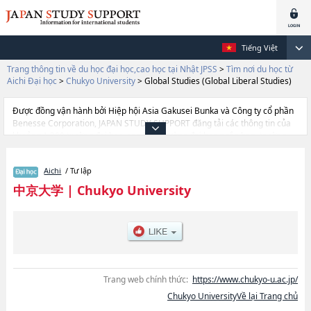
Tiếng Việt
Trang thông tin về du học đại học,cao học tại Nhật JPSS
>
Tìm nơi du học từ
Aichi Đại học
>
Chukyo University
>
Global Studies (Global Liberal Studies)
Được đồng vận hành bởi Hiệp hội Asia Gakusei Bunka và Công ty cổ phần
Benesse Corporation, JAPAN STUDY SUPPORT đăng tải các thông tin của
khoảng 1.300 trường đại học, cao học, trường đại học ngắn hạn, trường
chuyên môn đang tiếp nhận du học sinh.
Tại đây có đăng các thông tin chi tiết về Chukyo University, và thông tin
Aichi
/ Tư lập
cần thiết dành cho du học sinh, như là về các Ngành
PsychologyhoặcNgành Contemporary SociologyhoặcNgành
中京大学
|
Chukyo University
LawhoặcNgành EconomicshoặcNgành ManagementhoặcNgành Policｙ
StudieshoặcNgành EngineeringhoặcNgành Health and Sport
SciencehoặcNgành Global Studies (Global Liberal Studies), thông tin về
từng ngành học, thông tin liên quan đến thi tuyển như số lượng tuyển sinh,
số lượng trúng tuyển, cở sở trang thiết bị, hướng dẫn địa điểm v.v...
Trang web chính thức:
https://www.chukyo-u.ac.jp/
Chukyo UniversityVề lại Trang chủ