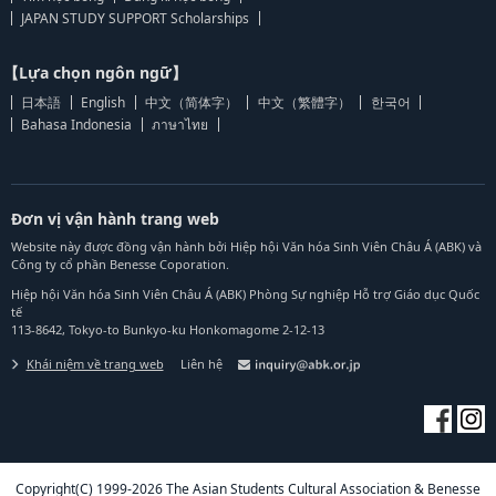
JAPAN STUDY SUPPORT Scholarships
【Lựa chọn ngôn ngữ】
日本語
English
中文（简体字）
中文（繁體字）
한국어
Bahasa Indonesia
ภาษาไทย
Đơn vị vận hành trang web
Website này được đồng vận hành bởi Hiệp hội Văn hóa Sinh Viên Châu Á (ABK) và
Công ty cổ phần Benesse Coporation.
Hiệp hội Văn hóa Sinh Viên Châu Á (ABK) Phòng Sự nghiệp Hỗ trợ Giáo dục Quốc
tế
113-8642, Tokyo-to Bunkyo-ku Honkomagome 2-12-13
Khái niệm về trang web
Liên hệ
Copyright(C) 1999-2026 The Asian Students Cultural Association & Benesse