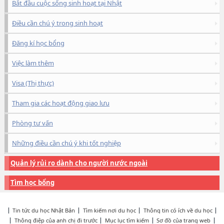
Bắt đầu cuộc sống sinh hoạt tại Nhật
Điều cần chú ý trong sinh hoạt
Đăng kí học bổng
Việc làm thêm
Visa (Thị thực)
Tham gia các hoạt động giao lưu
Phòng tư vấn
Những điều cần chú ý khi tốt nghiệp
Quản lý rủi ro dành cho người nước ngoài
Tìm học bổng
Tin tức du học Nhật Bản
Tìm kiếm nơi du học
Thông tin có ích về du học
Thông điệp của anh chị đi trước
Mục lục tìm kiếm
Sơ đồ của trang web