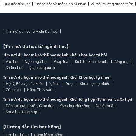
Quy ước sử dụng
Thông báo về thông tin cá nhân
Về môi trường tương thích
Tìm nơi du học từ Aichi Đại học
【Tìm nơi du học từ ngành học】
Tìm nơi du học mà có thể học ngành Khối Khoa học xã hội
Văn học
Ngôn ngữ học
Pháp luật
Kinh tế, Kinh doanh, Thương mại
Xã hội học
Quan hệ quốc tế
Tìm nơi du học mà có thể học ngành Khối Khoa học tự nhiên
Hộ lý, Bảo vệ sức khỏe
Y, Nha
Dược
Khoa học tự nhiên
Công học
Nông Thủy sản
Tìm nơi du học mà có thể học ngành Khối tổng hợp (Tự nhiên và Xã hội)
Đào tạo giảng viên, Giáo dục
Khoa học đời sống
Nghệ thuật
Khoa học tổng hợp
【Hướng dẫn tìm học bổng】
Tìm học bổng
Đăng kí học bổng