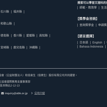
搜索可以學習文理科的
師範、教育學
生活
石川縣
福井縣
【獎學金咨詢】
和歌山縣
查詢獎學金
申請獎
德島縣
香川縣
愛媛縣
高知縣
【語言選擇】
日本語
English
Bahasa Indonesia
宮崎縣
鹿兒島縣
沖繩縣
協會（公益財團法人）和倍楽生（倍樂生）股份有限公司共同運營。
化協會國際教育支援事業部
區本駒込2-12-13
公司介紹