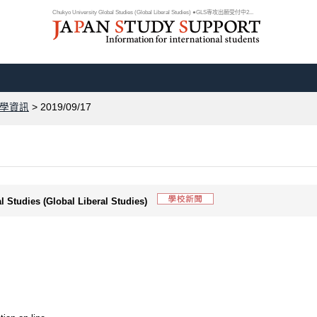
Chukyo University Global Studies (Global Liberal Studies) ●GLS専攻出願受付中2...
學資訊
> 2019/09/17
l Studies (Global Liberal Studies)