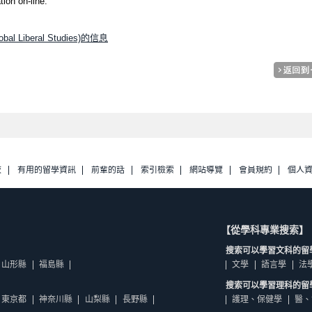
ion on-line.
Global Liberal Studies)的信息
校
有用的留學資訊
前輩的話
索引檢索
網站導覽
會員規約
個人
【從學科專業搜索】
搜索可以學習文科的留
山形縣
福島縣
文學
語言學
法
搜索可以學習理科的留
東京都
神奈川縣
山梨縣
長野縣
護理、保健學
醫、