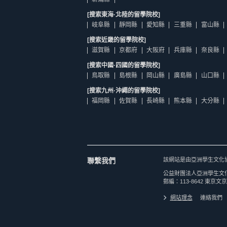
[搜索東海·北陸的留學院校]
岐阜縣
靜岡縣
愛知縣
三重縣
富山縣
[搜索近畿的留學院校]
滋賀縣
京都府
大阪府
兵庫縣
奈良縣
[搜索中國·四國的留學院校]
鳥取縣
島根縣
岡山縣
廣島縣
山口縣
[搜索九州·沖繩的留學院校]
福岡縣
佐賀縣
長崎縣
熊本縣
大分縣
聯繫我們
該網站是由亞洲學生文化
公益財團法人亞洲學生文
郵編：113-8642 東京文京
網站理念
連絡我們