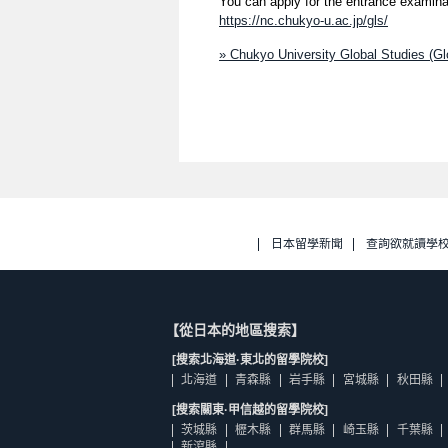
You can apply for the entrance examinat
https://nc.chukyo-u.ac.jp/gls/
» Chukyo University Global Studies (
日本留學新聞
查詢欲就讀學
【從日本的地區搜索】
[搜索北海道·東北的留學院校]
北海道
青森縣
岩手縣
宮城縣
秋田縣
[搜索關東·甲信越的留學院校]
茨城縣
櫪木縣
群馬縣
崎玉縣
千葉縣
新瀉縣