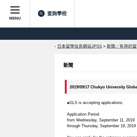
查詢學校
MENU
日本留學信息網站JPSS
>
新聞／有用的留
新聞
2019/09/17 Chukyo University Globa
●GLS is accepting applications.
Application Period
from Wednesday, September 11, 2019
through Thursday, September 19, 2019