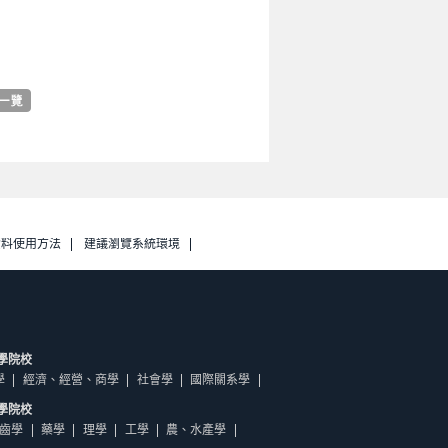
資料使用方法
建議瀏覽系統環境
學院校
學
經濟、經營、商學
社會學
國際關系學
學院校
齒學
藥學
理學
工學
農、水產學