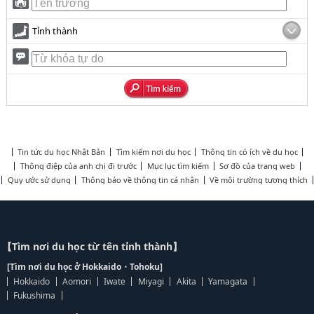
Tỉnh thành
Tin tức du học Nhật Bản
Tìm kiếm nơi du học
Thông tin có ích về du học
Thông điệp của anh chị đi trước
Mục lục tìm kiếm
Sơ đồ của trang web
Quy ước sử dụng
Thông báo về thông tin cá nhân
Về môi trường tương thích
【Tìm nơi du học từ tên tỉnh thành】
[Tìm nơi du học ở Hokkaido・Tohoku]
Hokkaido
Aomori
Iwate
Miyagi
Akita
Yamagata
Fukushima