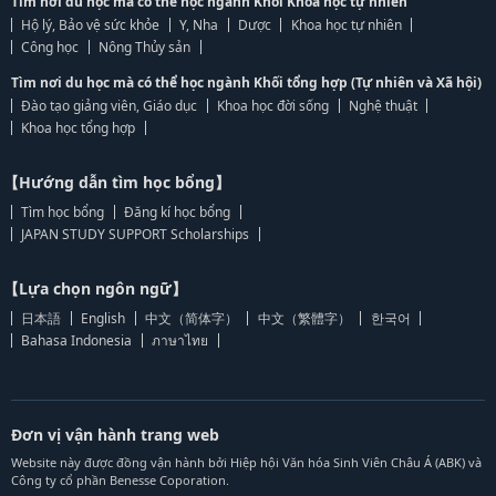
Tìm nơi du học mà có thể học ngành Khối Khoa học tự nhiên
Hộ lý, Bảo vệ sức khỏe
Y, Nha
Dược
Khoa học tự nhiên
Công học
Nông Thủy sản
Tìm nơi du học mà có thể học ngành Khối tổng hợp (Tự nhiên và Xã hội)
Đào tạo giảng viên, Giáo dục
Khoa học đời sống
Nghệ thuật
Khoa học tổng hợp
【Hướng dẫn tìm học bổng】
Tìm học bổng
Đăng kí học bổng
JAPAN STUDY SUPPORT Scholarships
【Lựa chọn ngôn ngữ】
日本語
English
中文（简体字）
中文（繁體字）
한국어
Bahasa Indonesia
ภาษาไทย
Đơn vị vận hành trang web
Website này được đồng vận hành bởi Hiệp hội Văn hóa Sinh Viên Châu Á (ABK) và
Công ty cổ phần Benesse Coporation.