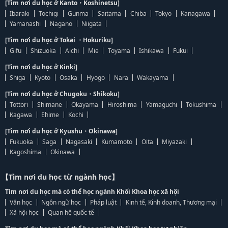
[Tìm nơi du học ở Kanto・Koshinetsu]
Ibaraki
Tochigi
Gunma
Saitama
Chiba
Tokyo
Kanagawa
Yamanashi
Nagano
Niigata
[Tìm nơi du học ở Tokai ・Hokuriku]
Gifu
Shizuoka
Aichi
Mie
Toyama
Ishikawa
Fukui
[Tìm nơi du học ở Kinki]
Shiga
Kyoto
Osaka
Hyogo
Nara
Wakayama
[Tìm nơi du học ở Chugoku・Shikoku]
Tottori
Shimane
Okayama
Hiroshima
Yamaguchi
Tokushima
Kagawa
Ehime
Kochi
[Tìm nơi du học ở Kyushu・Okinawa]
Fukuoka
Saga
Nagasaki
Kumamoto
Oita
Miyazaki
Kagoshima
Okinawa
【Tìm nơi du học từ ngành học】
Tìm nơi du học mà có thể học ngành Khối Khoa học xã hội
Văn học
Ngôn ngữ học
Pháp luật
Kinh tế, Kinh doanh, Thương mại
Xã hội học
Quan hệ quốc tế