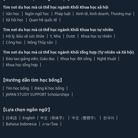
Tìm nơi du học mà có thể học ngành Khối Khoa học xã hội
Văn học
Ngôn ngữ học
Pháp luật
Kinh tế, Kinh doanh, Thương mại
Xã hội học
Quan hệ quốc tế
Tìm nơi du học mà có thể học ngành Khối Khoa học tự nhiên
Hộ lý, Bảo vệ sức khỏe
Y, Nha
Dược
Khoa học tự nhiên
Công học
Nông Thủy sản
Tìm nơi du học mà có thể học ngành Khối tổng hợp (Tự nhiên và Xã hội)
Đào tạo giảng viên, Giáo dục
Khoa học đời sống
Nghệ thuật
Khoa học tổng hợp
【Hướng dẫn tìm học bổng】
Tìm học bổng
Đăng kí học bổng
JAPAN STUDY SUPPORT Scholarships
【Lựa chọn ngôn ngữ】
日本語
English
中文（简体字）
中文（繁體字）
한국어
Bahasa Indonesia
ภาษาไทย