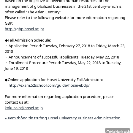
based on the objective to develop human resources for the
management of globalized businesses in the 21st century-which is
often called “The Asian Century”.
Please refer to the following website for more information regarding
GBP:
http://gbp.hosei.ac.jp/
◆Fall Admission Schedule:
・Application Period: Tuesday, February 27, 2018 to Friday, March 23,
2018
・Announcement of successful applicants: Tuesday, May 22, 2018
・Enrollment Procedure Period: Tuesday, May 22, 2018 to Tuesday,
June 19, 2018
◆Online application for Hosei University Fall Admission:
http://exam.52school.com/guide/hosei-ebdp/
For more information regarding application procedure, please
contact us at:
kokusain@hosei.ac.jp
» Xem thông tin trường Hosei University Business Administration