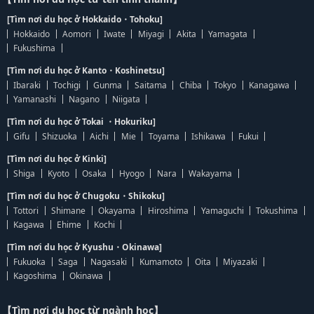
[Tìm nơi du học ở Hokkaido・Tohoku]
Hokkaido
Aomori
Iwate
Miyagi
Akita
Yamagata
Fukushima
[Tìm nơi du học ở Kanto・Koshinetsu]
Ibaraki
Tochigi
Gunma
Saitama
Chiba
Tokyo
Kanagawa
Yamanashi
Nagano
Niigata
[Tìm nơi du học ở Tokai ・Hokuriku]
Gifu
Shizuoka
Aichi
Mie
Toyama
Ishikawa
Fukui
[Tìm nơi du học ở Kinki]
Shiga
Kyoto
Osaka
Hyogo
Nara
Wakayama
[Tìm nơi du học ở Chugoku・Shikoku]
Tottori
Shimane
Okayama
Hiroshima
Yamaguchi
Tokushima
Kagawa
Ehime
Kochi
[Tìm nơi du học ở Kyushu・Okinawa]
Fukuoka
Saga
Nagasaki
Kumamoto
Oita
Miyazaki
Kagoshima
Okinawa
【Tìm nơi du học từ ngành học】