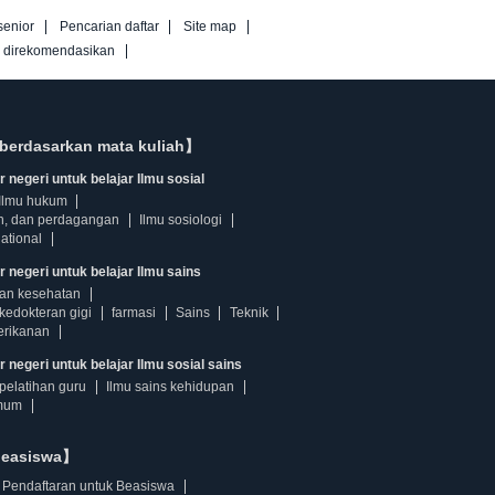
senior
Pencarian daftar
Site map
g direkomendasikan
berdasarkan mata kuliah】
 negeri untuk belajar Ilmu sosial
Ilmu hukum
n, dan perdagangan
Ilmu sosiologi
ational
r negeri untuk belajar Ilmu sains
dan kesehatan
kedokteran gigi
farmasi
Sains
Teknik
erikanan
 negeri untuk belajar Ilmu sosial sains
pelatihan guru
Ilmu sains kehidupan
mum
beasiswa】
Pendaftaran untuk Beasiswa