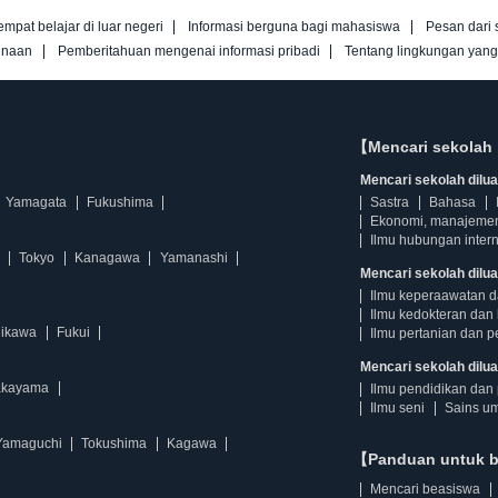
empat belajar di luar negeri
Informasi berguna bagi mahasiswa
Pesan dari 
unaan
Pemberitahuan mengenai informasi pribadi
Tentang lingkungan yan
【Mencari sekolah 
Mencari sekolah diluar
Yamagata
Fukushima
Sastra
Bahasa
Ekonomi, manajeme
Ilmu hubungan intern
Tokyo
Kanagawa
Yamanashi
Mencari sekolah dilua
Ilmu keperaawatan 
Ilmu kedokteran dan 
hikawa
Fukui
Ilmu pertanian dan p
Mencari sekolah diluar
kayama
Ilmu pendidikan dan 
Ilmu seni
Sains u
Yamaguchi
Tokushima
Kagawa
【Panduan untuk 
Mencari beasiswa