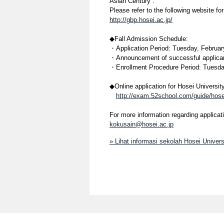
Asian Century”.
Please refer to the following website f
http://gbp.hosei.ac.jp/
◆Fall Admission Schedule:
・Application Period: Tuesday, Februar
・Announcement of successful applica
・Enrollment Procedure Period: Tuesda
◆Online application for Hosei Universit
http://exam.52school.com/guide/hose
For more information regarding applicat
kokusain@hosei.ac.jp
» Lihat informasi sekolah Hosei Univer