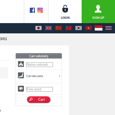
3/01
Cari dari peta
e