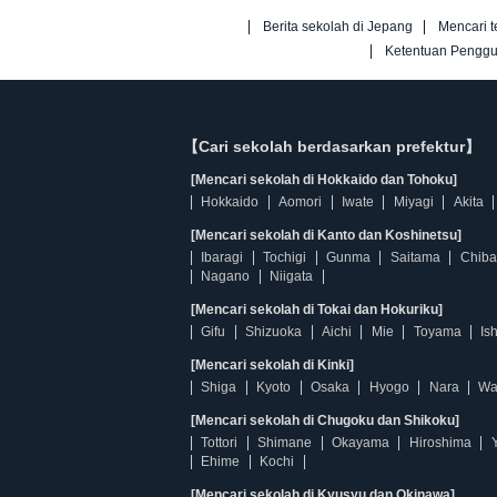
Berita sekolah di Jepang
Mencari t
Ketentuan Pengg
【Cari sekolah berdasarkan prefektur】
[Mencari sekolah di Hokkaido dan Tohoku]
Hokkaido
Aomori
Iwate
Miyagi
Akita
[Mencari sekolah di Kanto dan Koshinetsu]
Ibaragi
Tochigi
Gunma
Saitama
Chiba
Nagano
Niigata
[Mencari sekolah di Tokai dan Hokuriku]
Gifu
Shizuoka
Aichi
Mie
Toyama
Is
[Mencari sekolah di Kinki]
Shiga
Kyoto
Osaka
Hyogo
Nara
Wa
[Mencari sekolah di Chugoku dan Shikoku]
Tottori
Shimane
Okayama
Hiroshima
Ehime
Kochi
[Mencari sekolah di Kyusyu dan Okinawa]