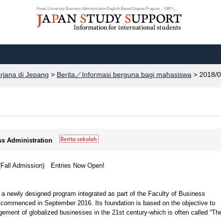
Hosei University Business Administration English-Based Degree Program - GBP (...
arjana di Jepang
>
Berita／Informasi berguna bagi mahasiswa
> 2018/0
ss Administration
(Fall Admission) Entries Now Open!
a newly designed program integrated as part of the Faculty of Business
at commenced in September 2016. Its foundation is based on the objective to
ment of globalized businesses in the 21st century-which is often called “Th