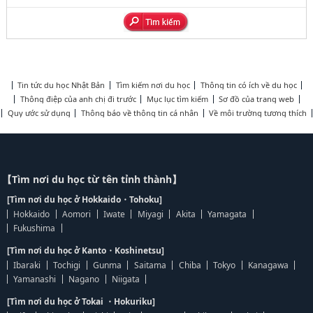
Tin tức du học Nhật Bản
Tìm kiếm nơi du học
Thông tin có ích về du học
Thông điệp của anh chị đi trước
Mục lục tìm kiếm
Sơ đồ của trang web
Quy ước sử dụng
Thông báo về thông tin cá nhân
Về môi trường tương thích
【Tìm nơi du học từ tên tỉnh thành】
[Tìm nơi du học ở Hokkaido・Tohoku]
Hokkaido
Aomori
Iwate
Miyagi
Akita
Yamagata
Fukushima
[Tìm nơi du học ở Kanto・Koshinetsu]
Ibaraki
Tochigi
Gunma
Saitama
Chiba
Tokyo
Kanagawa
Yamanashi
Nagano
Niigata
[Tìm nơi du học ở Tokai ・Hokuriku]