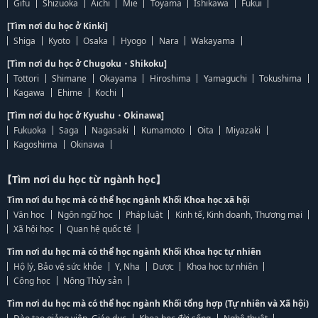
Gifu
Shizuoka
Aichi
Mie
Toyama
Ishikawa
Fukui
[Tìm nơi du học ở Kinki]
Shiga
Kyoto
Osaka
Hyogo
Nara
Wakayama
[Tìm nơi du học ở Chugoku・Shikoku]
Tottori
Shimane
Okayama
Hiroshima
Yamaguchi
Tokushima
Kagawa
Ehime
Kochi
[Tìm nơi du học ở Kyushu・Okinawa]
Fukuoka
Saga
Nagasaki
Kumamoto
Oita
Miyazaki
Kagoshima
Okinawa
【Tìm nơi du học từ ngành học】
Tìm nơi du học mà có thể học ngành Khối Khoa học xã hội
Văn học
Ngôn ngữ học
Pháp luật
Kinh tế, Kinh doanh, Thương mại
Xã hội học
Quan hệ quốc tế
Tìm nơi du học mà có thể học ngành Khối Khoa học tự nhiên
Hộ lý, Bảo vệ sức khỏe
Y, Nha
Dược
Khoa học tự nhiên
Công học
Nông Thủy sản
Tìm nơi du học mà có thể học ngành Khối tổng hợp (Tự nhiên và Xã hội)