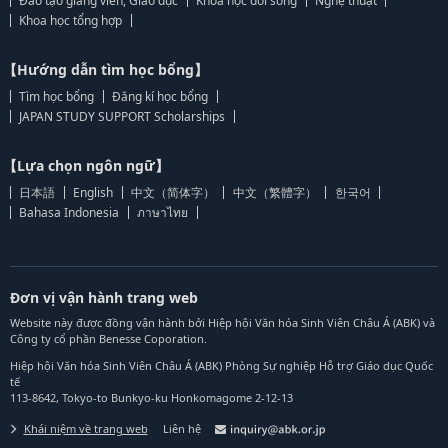
Đào tạo giảng viên, Giáo dục
Khoa học đời sống
Nghệ thuật
Khoa học tổng hợp
【Hướng dẫn tìm học bổng】
Tìm học bổng
Đăng kí học bổng
JAPAN STUDY SUPPORT Scholarships
【Lựa chọn ngôn ngữ】
日本語
English
中文（简体字）
中文（繁體字）
한국어
Bahasa Indonesia
ภาษาไทย
Đơn vị vận hành trang web
Website này được đồng vận hành bởi Hiệp hội Văn hóa Sinh Viên Châu Á (ABK) và
Công ty cổ phần Benesse Coporation.
Hiệp hội Văn hóa Sinh Viên Châu Á (ABK) Phòng Sự nghiệp Hỗ trợ Giáo dục Quốc
tế
113-8642, Tokyo-to Bunkyo-ku Honkomagome 2-12-13
Khái niệm về trang web
Liên hệ