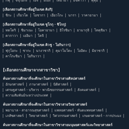
กิฟุ
ชิซุโอกะ
ไอจิ
มิเอะ
โทยามา
อิชิคาวา
ฟุคุอิ
[เลือกสถานศึกษาที่อยู่ในเขต คิงกิ]
ชิกะ
เกียวโต
โอซากา
เฮียวโกะ
นารา
วาคายามา
[เลือกสถานศึกษาที่อยู่ในเขต ชูโกกุ・ชิโกกุ]
ทตโตริ
ชิมาเนะ
โอคายามา
ฮิโรชิมา
ยามากุจิ
โทคุชิมา
คากาวา
เอฮิมา
โคจิ
[เลือกสถานศึกษาที่อยู่ในเขต คิวชู・โอกินาวา]
ฟุกุโอกะ
ซากะ
นางาซากิ
คุมาโมโตะ
โออิตะ
มิยาซากิ
คาโกะชิมา
โอกินาวา
【เลือกสถานศึกษาจากสาขาวิชา】
ค้นหาสถานศึกษาที่จะศึกษาในสาขาวิชาสายศิลปศาสตร์
อักษรศาสตร์
ภาษาศาสตร์
นิติศาสตร์
เศรษฐศาสตร์・บริหาร・พาณิชยกรรมศาสตร์
สังคมศาสตร์
ความสัมพันธ์ระหว่างประเทศ
ค้นหาสถานศึกษาที่จะศึกษาในสาขาวิชาสายวิทยาศาสตร์
พยาบาล・สาธารณสุขศาสตร์
แพทยศาสตร์・ทันตแพทยศาสตร์
เภสัชศาสตร์
วิทยาศาสตร์
วิศวกรรมศาสตร์
เกษตรศาสตร์・การประมง
ค้นหาสถานศึกษาที่จะศึกษาในสาขาวิชาสายมนุษยศาสตร์และวิทยาศาสตร์