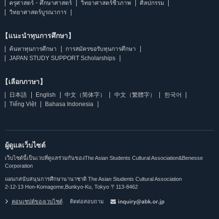
ครุศาสตร์・ศึกษาศาสตร์
วิทยาศาสตร์ชีวภาพ
ศิลปกรรม
วิทยาศาสตร์บูรณาการ
【แนะนำทุนการศึกษา】
ค้นหาทุนการศึกษา
การสมัครขอรับทุนการศึกษา
JAPAN STUDY SUPPORT Scholarships
【เลือกภาษา】
日本語
English
中文（简体字）
中文（繁體字）
한국어
Tiếng Việt
Bahasa Indonesia
ผู้ดูแลเว็บไซต์
เว็บไซต์นี้เป็นเวบที่ดูแลร่วมกันของThe Asian Students Cultural Association&Benesse
Corporation
แผนกสนับสนุนการศึกษานานาชาติ The Asian Students Cultural Association
2-12-13 Hon-Komagome,Bunkyo-Ku, Tokyo 〒113-8462
คอนเซปต์ของเวบไซต์
ติดต่อสอบถาม