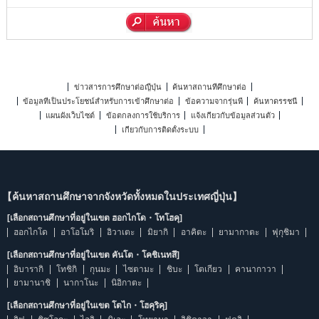
ข่าวสารการศึกษาต่อญี่ปุ่น
ค้นหาสถานที่ศึกษาต่อ
ข้อมูลที่เป็นประโยชน์สำหรับการเข้าศึกษาต่อ
ข้อความจากรุ่นพี่
ค้นหาดรรชนี
แผนผังเว็บไซต์
ข้อตกลงการใช้บริการ
แจ้งเกี่ยวกับข้อมูลส่วนตัว
เกี่ยวกับการติดตั้งระบบ
【ค้นหาสถานศึกษาจากจังหวัดทั้งหมดในประเทศญี่ปุ่น】
[เลือกสถานศึกษาที่อยู่ในเขต ฮอกไกโด・โทโฮคุ]
ฮอกไกโด
อาโอโมริ
อิวาเตะ
มิยากิ
อาคิตะ
ยามากาตะ
ฟุกุชิมา
[เลือกสถานศึกษาที่อยู่ในเขต คันโต・โคชิเนทสึ]
อิบารากิ
โทชิกิ
กุนมะ
ไซตามะ
ชิบะ
โตเกียว
คานากาวา
ยามานาชิ
นากาโนะ
นิอิกาตะ
[เลือกสถานศึกษาที่อยู่ในเขต โตไก・โฮคุริคุ]