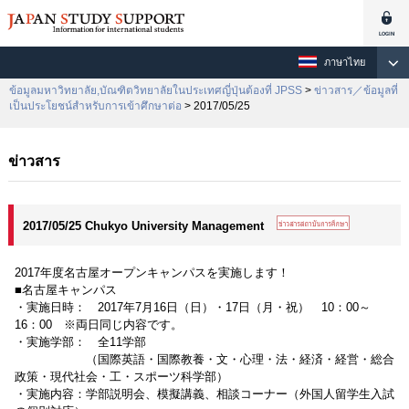
ภาษาไทย
ข้อมูลมหาวิทยาลัย,บัณฑิตวิทยาลัยในประเทศญี่ปุ่นต้องที่ JPSS
>
ข่าวสาร／ข้อมูลที่
เป็นประโยชน์สำหรับการเข้าศึกษาต่อ
> 2017/05/25
ข่าวสาร
2017/05/25 Chukyo University Management
2017年度名古屋オープンキャンパスを実施します！
■名古屋キャンパス
・実施日時： 2017年7月16日（日）・17日（月・祝） 10：00～
16：00 ※両日同じ内容です。
・実施学部： 全11学部
（国際英語・国際教養・文・心理・法・経済・経営・総合
政策・現代社会・工・スポーツ科学部）
・実施内容：学部説明会、模擬講義、相談コーナー（外国人留学生入試