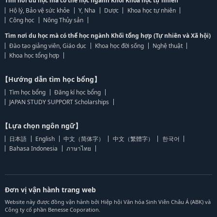
Tìm nơi du học mà có thể học ngành Khối Khoa học tự nhiên
Hộ lý, Bảo vệ sức khỏe
Y, Nha
Dược
Khoa học tự nhiên
Công học
Nông Thủy sản
Tìm nơi du học mà có thể học ngành Khối tổng hợp (Tự nhiên và Xã hội)
Đào tạo giảng viên, Giáo dục
Khoa học đời sống
Nghệ thuật
Khoa học tổng hợp
【Hướng dẫn tìm học bổng】
Tìm học bổng
Đăng kí học bổng
JAPAN STUDY SUPPORT Scholarships
【Lựa chọn ngôn ngữ】
日本語
English
中文（简体字）
中文（繁體字）
한국어
Bahasa Indonesia
ภาษาไทย
Đơn vị vận hành trang web
Website này được đồng vận hành bởi Hiệp hội Văn hóa Sinh Viên Châu Á (ABK) và
Công ty cổ phần Benesse Coporation.