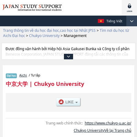
Tiếng Việt
Trang thông tin về du học đại học,cao học tại Nhật JPSS
>
Tìm nơi du học từ
Aichi Đại học
>
Chukyo University
>
Management
Được đồng vận hành bởi Hiệp hội Asia Gakusei Bunka và Công ty cổ phần
Benesse Corporation, JAPAN STUDY SUPPORT đăng tải các thông tin của
khoảng 1.300 trường đại học, cao học, trường đại học ngắn hạn, trường
chuyên môn đang tiếp nhận du học sinh.
Tại đây có đăng các thông tin chi tiết về Chukyo University, và thông tin
Aichi
/ Tư lập
cần thiết dành cho du học sinh, như là về các Ngành
PsychologyhoặcNgành Contemporary SociologyhoặcNgành
中京大学
|
Chukyo University
LawhoặcNgành EconomicshoặcNgành ManagementhoặcNgành Policｙ
StudieshoặcNgành EngineeringhoặcNgành Health and Sport
SciencehoặcNgành Global Studies (Global Liberal Studies), thông tin về
từng ngành học, thông tin liên quan đến thi tuyển như số lượng tuyển sinh,
số lượng trúng tuyển, cở sở trang thiết bị, hướng dẫn địa điểm v.v...
Trang web chính thức:
https://www.chukyo-u.ac.jp/
Chukyo UniversityVề lại Trang chủ