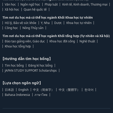
Văn học
Ngôn ngữ học
Pháp luật
Kinh tế, Kinh doanh, Thương mại
Xã hội học
Quan hệ quốc tế
Tìm nơi du học mà có thể học ngành Khối Khoa học tự nhiên
Hộ lý, Bảo vệ sức khỏe
Y, Nha
Dược
Khoa học tự nhiên
Công học
Nông Thủy sản
Tìm nơi du học mà có thể học ngành Khối tổng hợp (Tự nhiên và Xã hội)
Đào tạo giảng viên, Giáo dục
Khoa học đời sống
Nghệ thuật
Khoa học tổng hợp
【Hướng dẫn tìm học bổng】
Tìm học bổng
Đăng kí học bổng
JAPAN STUDY SUPPORT Scholarships
【Lựa chọn ngôn ngữ】
日本語
English
中文（简体字）
中文（繁體字）
한국어
Bahasa Indonesia
ภาษาไทย