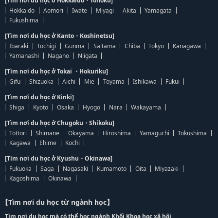
[Tìm nơi du học ở Hokkaido・Tohoku]
Hokkaido
Aomori
Iwate
Miyagi
Akita
Yamagata
Fukushima
[Tìm nơi du học ở Kanto・Koshinetsu]
Ibaraki
Tochigi
Gunma
Saitama
Chiba
Tokyo
Kanagawa
Yamanashi
Nagano
Niigata
[Tìm nơi du học ở Tokai ・Hokuriku]
Gifu
Shizuoka
Aichi
Mie
Toyama
Ishikawa
Fukui
[Tìm nơi du học ở Kinki]
Shiga
Kyoto
Osaka
Hyogo
Nara
Wakayama
[Tìm nơi du học ở Chugoku・Shikoku]
Tottori
Shimane
Okayama
Hiroshima
Yamaguchi
Tokushima
Kagawa
Ehime
Kochi
[Tìm nơi du học ở Kyushu・Okinawa]
Fukuoka
Saga
Nagasaki
Kumamoto
Oita
Miyazaki
Kagoshima
Okinawa
【Tìm nơi du học từ ngành học】
Tìm nơi du học mà có thể học ngành Khối Khoa học xã hội