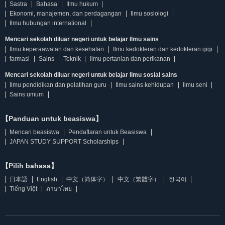
Sastra
Bahasa
Ilmu hukum
Ekonomi, manajemen, dan perdagangan
Ilmu sosiologi
Ilmu hubungan international
Mencari sekolah diluar negeri untuk belajar Ilmu sains
Ilmu keperaawatan dan kesehatan
Ilmu kedokteran dan kedokteran gigi
farmasi
Sains
Teknik
Ilmu pertanian dan perikanan
Mencari sekolah diluar negeri untuk belajar Ilmu sosial sains
Ilmu pendidikan dan pelatihan guru
Ilmu sains kehidupan
Ilmu seni
Sains umum
【Panduan untuk beasiswa】
Mencari beasiswa
Pendaftaran untuk Beasiswa
JAPAN STUDY SUPPORT Scholarships
【Pilih bahasa】
日本語
English
中文（简体字）
中文（繁體字）
한국어
Tiếng Việt
ภาษาไทย