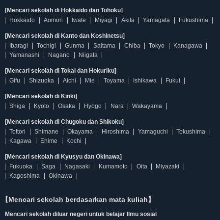
[Mencari sekolah di Hokkaido dan Tohoku]
Hokkaido
Aomori
Iwate
Miyagi
Akita
Yamagata
Fukushima
[Mencari sekolah di Kanto dan Koshinetsu]
Ibaragi
Tochigi
Gunma
Saitama
Chiba
Tokyo
Kanagawa
Yamanashi
Nagano
Niigata
[Mencari sekolah di Tokai dan Hokuriku]
Gifu
Shizuoka
Aichi
Mie
Toyama
Ishikawa
Fukui
[Mencari sekolah di Kinki]
Shiga
Kyoto
Osaka
Hyogo
Nara
Wakayama
[Mencari sekolah di Chugoku dan Shikoku]
Tottori
Shimane
Okayama
Hiroshima
Yamaguchi
Tokushima
Kagawa
Ehime
Kochi
[Mencari sekolah di Kyusyu dan Okinawa]
Fukuoka
Saga
Nagasaki
Kumamoto
Oita
Miyazaki
Kagoshima
Okinawa
【Mencari sekolah berdasarkan mata kuliah】
Mencari sekolah diluar negeri untuk belajar Ilmu sosial