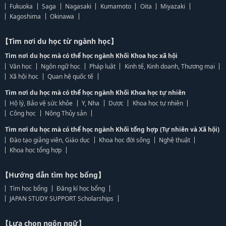
Fukuoka
Saga
Nagasaki
Kumamoto
Oita
Miyazaki
Kagoshima
Okinawa
【Tìm nơi du học từ ngành học】
Tìm nơi du học mà có thể học ngành Khối Khoa học xã hội
Văn học
Ngôn ngữ học
Pháp luật
Kinh tế, Kinh doanh, Thương mại
Xã hội học
Quan hệ quốc tế
Tìm nơi du học mà có thể học ngành Khối Khoa học tự nhiên
Hộ lý, Bảo vệ sức khỏe
Y, Nha
Dược
Khoa học tự nhiên
Công học
Nông Thủy sản
Tìm nơi du học mà có thể học ngành Khối tổng hợp (Tự nhiên và Xã hội)
Đào tạo giảng viên, Giáo dục
Khoa học đời sống
Nghệ thuật
Khoa học tổng hợp
【Hướng dẫn tìm học bổng】
Tìm học bổng
Đăng kí học bổng
JAPAN STUDY SUPPORT Scholarships
【Lựa chọn ngôn ngữ】