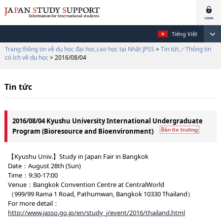
Tiếng Việt
Trang thông tin về du học đại học,cao học tại Nhật JPSS
>
Tin tức／Thông tin
có ích về du học
> 2016/08/04
Tin tức
2016/08/04 Kyushu University International Undergraduate
Program (Bioresource and Bioenvironment)
【Kyushu Univ.】Study in Japan Fair in Bangkok
Date：August 28th (Sun)
Time：9:30-17:00
Venue：Bangkok Convention Centre at CentralWorld
（999/99 Rama 1 Road, Pathumwan, Bangkok 10330 Thailand）
For more detail：
http://www.jasso.go.jp/en/study_j/event/2016/thailand.html