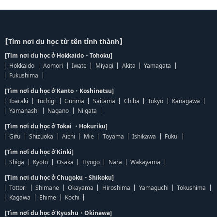
【Tìm nơi du học từ tên tỉnh thành】
[Tìm nơi du học ở Hokkaido・Tohoku]
Hokkaido
Aomori
Iwate
Miyagi
Akita
Yamagata
Fukushima
[Tìm nơi du học ở Kanto・Koshinetsu]
Ibaraki
Tochigi
Gunma
Saitama
Chiba
Tokyo
Kanagawa
Yamanashi
Nagano
Niigata
[Tìm nơi du học ở Tokai ・Hokuriku]
Gifu
Shizuoka
Aichi
Mie
Toyama
Ishikawa
Fukui
[Tìm nơi du học ở Kinki]
Shiga
Kyoto
Osaka
Hyogo
Nara
Wakayama
[Tìm nơi du học ở Chugoku・Shikoku]
Tottori
Shimane
Okayama
Hiroshima
Yamaguchi
Tokushima
Kagawa
Ehime
Kochi
[Tìm nơi du học ở Kyushu・Okinawa]