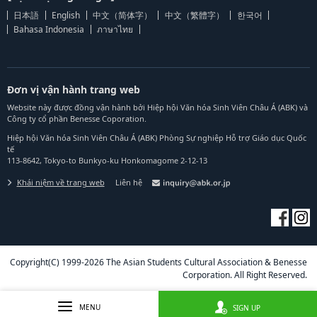
日本語
English
中文（简体字）
中文（繁體字）
한국어
Bahasa Indonesia
ภาษาไทย
Đơn vị vận hành trang web
Website này được đồng vận hành bởi Hiệp hội Văn hóa Sinh Viên Châu Á (ABK) và
Công ty cổ phần Benesse Coporation.
Hiệp hội Văn hóa Sinh Viên Châu Á (ABK) Phòng Sự nghiệp Hỗ trợ Giáo dục Quốc
tế
113-8642, Tokyo-to Bunkyo-ku Honkomagome 2-12-13
Khái niệm về trang web
Liên hệ
Copyright(C) 1999-2026 The Asian Students Cultural Association & Benesse
Corporation. All Right Reserved.
MENU
SIGN UP