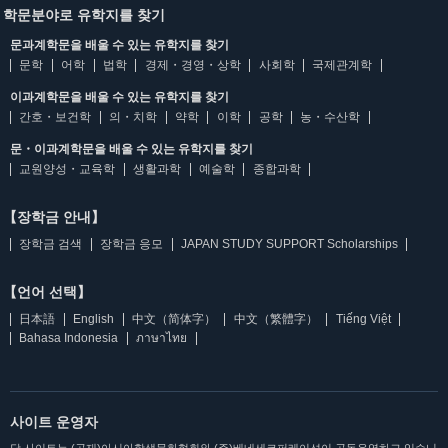
학문분야로 유학지를 찾기
문과계학문을 배울 수 있는 유학지를 찾기
문학
어학
법학
경제・경영・상학
사회학
국제관계학
이과계학문을 배울 수 있는 유학지를 찾기
간호・보건학
의・치학
약학
이학
공학
농・수산학
문・이과계학문을 배울 수 있는 유학지를 찾기
교원양성・교육학
생활과학
예술학
종합과학
【장학금 안내】
장학금 검색
장학금 응모
JAPAN STUDY SUPPORT Scholarships
【언어 선택】
日本語
English
中文（简体字）
中文（繁體字）
Tiếng Việt
Bahasa Indonesia
ภาษาไทย
사이트 운영자