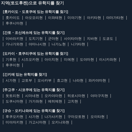
지역(토도후켄)으로 유학지를 찾기
[홋카이도・도호쿠에 있는 유학지를 찾기]
홋카이도
아오모리현
이와테현
미야기현
아키타현
야마가타현
후쿠시마현
[간토・조신에쓰에 있는 유학지를 찾기]
이바라키현
도치기현
군마현
사이타마현
지바현
도쿄도
가나가와현
야마나시현
나가노현
니가타현
[도카이・호쿠리쿠에 있는 유학지를 찾기]
기후현
시즈오카현
아이치현
미에현
도야마현
이시카와현
후쿠이현
[긴키에 있는 유학지를 찾기]
시가현
교토부
오사카부
효고현
나라현
와카야마현
[주고쿠・시코쿠에 있는 유학지를 찾기]
돗토리현
시마네현
오카야마현
히로시마현
야마구치현
도쿠시마현
가가와현
에히메현
고치현
[규슈・오키나와에 있는 유학지를 찾기]
후쿠오카현
사가현
나가사키현
구마모토현
오이타현
미야자키현
가고시마현
오키나와현