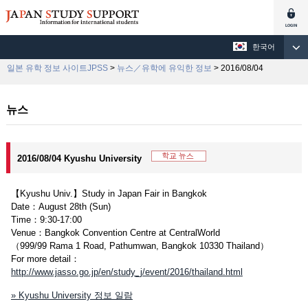
한국어
일본 유학 정보 사이트JPSS
>
뉴스／유학에 유익한 정보
> 2016/08/04
뉴스
2016/08/04 Kyushu University
【Kyushu Univ.】Study in Japan Fair in Bangkok
Date：August 28th (Sun)
Time：9:30-17:00
Venue：Bangkok Convention Centre at CentralWorld
（999/99 Rama 1 Road, Pathumwan, Bangkok 10330 Thailand）
For more detail：
http://www.jasso.go.jp/en/study_j/event/2016/thailand.html
» Kyushu University 정보 일람