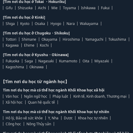
[Tìm nơi du học ở Tokai ・Hokuriku]
Gifu
Shizuoka
Aichi
Mie
Toyama
Ishikawa
Fukui
[Tìm nơi du học ở Kinki]
Shiga
Kyoto
Osaka
Hyogo
Nara
Wakayama
[Tìm nơi du học ở Chugoku・Shikoku]
Tottori
Shimane
Okayama
Hiroshima
Yamaguchi
Tokushima
Kagawa
Ehime
Kochi
[Tìm nơi du học ở Kyushu・Okinawa]
Fukuoka
Saga
Nagasaki
Kumamoto
Oita
Miyazaki
Kagoshima
Okinawa
【Tìm nơi du học từ ngành học】
Tìm nơi du học mà có thể học ngành Khối Khoa học xã hội
Văn học
Ngôn ngữ học
Pháp luật
Kinh tế, Kinh doanh, Thương mại
Xã hội học
Quan hệ quốc tế
Tìm nơi du học mà có thể học ngành Khối Khoa học tự nhiên
Hộ lý, Bảo vệ sức khỏe
Y, Nha
Dược
Khoa học tự nhiên
Công học
Nông Thủy sản