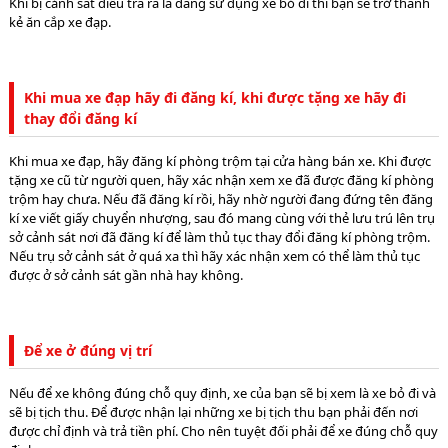
Khi bị cảnh sát điều tra ra là đang sử dụng xe bỏ đi thì bạn sẽ trở thành
kẻ ăn cắp xe đạp.
Khi mua xe đạp hãy đi đăng kí, khi được tặng xe hãy đi
thay đổi đăng kí
Khi mua xe đạp, hãy đăng kí phòng trộm tại cửa hàng bán xe. Khi được
tặng xe cũ từ người quen, hãy xác nhận xem xe đã được đăng kí phòng
trộm hay chưa. Nếu đã đăng kí rồi, hãy nhờ người đang đứng tên đăng
kí xe viết giấy chuyển nhượng, sau đó mang cùng với thẻ lưu trú lên trụ
sở cảnh sát nơi đã đăng kí để làm thủ tục thay đổi đăng kí phòng trộm.
Nếu trụ sở cảnh sát ở quá xa thì hãy xác nhận xem có thể làm thủ tục
được ở sở cảnh sát gần nhà hay không.
Để xe ở đúng vị trí
Nếu để xe không đúng chỗ quy định, xe của bạn sẽ bị xem là xe bỏ đi và
sẽ bị tịch thu. Để được nhận lại những xe bị tịch thu bạn phải đến nơi
được chỉ định và trả tiền phí. Cho nên tuyệt đối phải để xe đúng chỗ quy