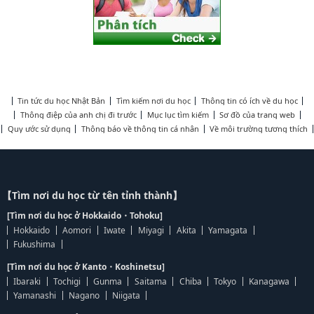
Tin tức du học Nhật Bản
Tìm kiếm nơi du học
Thông tin có ích về du học
Thông điệp của anh chị đi trước
Mục lục tìm kiếm
Sơ đồ của trang web
Quy ước sử dụng
Thông báo về thông tin cá nhân
Về môi trường tương thích
【Tìm nơi du học từ tên tỉnh thành】
[Tìm nơi du học ở Hokkaido・Tohoku]
Hokkaido
Aomori
Iwate
Miyagi
Akita
Yamagata
Fukushima
[Tìm nơi du học ở Kanto・Koshinetsu]
Ibaraki
Tochigi
Gunma
Saitama
Chiba
Tokyo
Kanagawa
Yamanashi
Nagano
Niigata