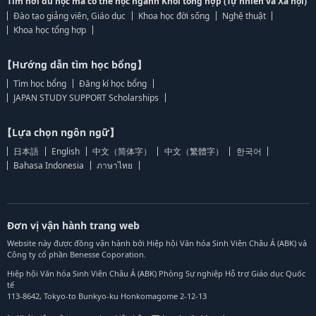
Tìm nơi du học mà có thể học ngành Khối tổng hợp (Tự nhiên và Xã hội)
Đào tạo giảng viên, Giáo dục
Khoa học đời sống
Nghệ thuật
Khoa học tổng hợp
【Hướng dẫn tìm học bổng】
Tìm học bổng
Đăng kí học bổng
JAPAN STUDY SUPPORT Scholarships
【Lựa chọn ngôn ngữ】
日本語
English
中文（简体字）
中文（繁體字）
한국어
Bahasa Indonesia
ภาษาไทย
Đơn vị vận hành trang web
Website này được đồng vận hành bởi Hiệp hội Văn hóa Sinh Viên Châu Á (ABK) và
Công ty cổ phần Benesse Coporation.
Hiệp hội Văn hóa Sinh Viên Châu Á (ABK) Phòng Sự nghiệp Hỗ trợ Giáo dục Quốc
tế
113-8642, Tokyo-to Bunkyo-ku Honkomagome 2-12-13