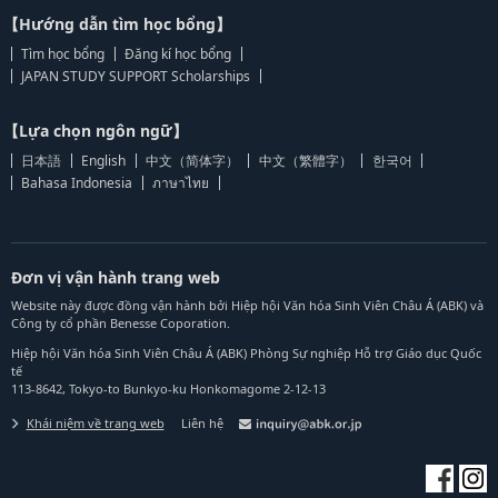
【Hướng dẫn tìm học bổng】
Tìm học bổng
Đăng kí học bổng
JAPAN STUDY SUPPORT Scholarships
【Lựa chọn ngôn ngữ】
日本語
English
中文（简体字）
中文（繁體字）
한국어
Bahasa Indonesia
ภาษาไทย
Đơn vị vận hành trang web
Website này được đồng vận hành bởi Hiệp hội Văn hóa Sinh Viên Châu Á (ABK) và
Công ty cổ phần Benesse Coporation.
Hiệp hội Văn hóa Sinh Viên Châu Á (ABK) Phòng Sự nghiệp Hỗ trợ Giáo dục Quốc
tế
113-8642, Tokyo-to Bunkyo-ku Honkomagome 2-12-13
Khái niệm về trang web
Liên hệ