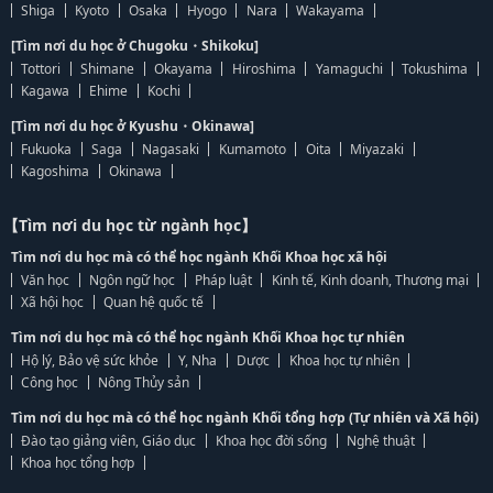
Shiga
Kyoto
Osaka
Hyogo
Nara
Wakayama
[Tìm nơi du học ở Chugoku・Shikoku]
Tottori
Shimane
Okayama
Hiroshima
Yamaguchi
Tokushima
Kagawa
Ehime
Kochi
[Tìm nơi du học ở Kyushu・Okinawa]
Fukuoka
Saga
Nagasaki
Kumamoto
Oita
Miyazaki
Kagoshima
Okinawa
【Tìm nơi du học từ ngành học】
Tìm nơi du học mà có thể học ngành Khối Khoa học xã hội
Văn học
Ngôn ngữ học
Pháp luật
Kinh tế, Kinh doanh, Thương mại
Xã hội học
Quan hệ quốc tế
Tìm nơi du học mà có thể học ngành Khối Khoa học tự nhiên
Hộ lý, Bảo vệ sức khỏe
Y, Nha
Dược
Khoa học tự nhiên
Công học
Nông Thủy sản
Tìm nơi du học mà có thể học ngành Khối tổng hợp (Tự nhiên và Xã hội)
Đào tạo giảng viên, Giáo dục
Khoa học đời sống
Nghệ thuật
Khoa học tổng hợp