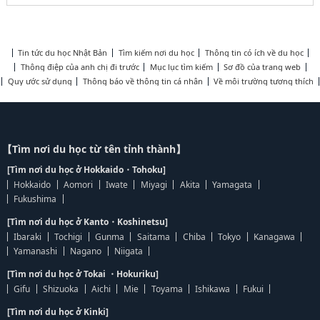
Tin tức du học Nhật Bản
Tìm kiếm nơi du học
Thông tin có ích về du học
Thông điệp của anh chị đi trước
Mục lục tìm kiếm
Sơ đồ của trang web
Quy ước sử dụng
Thông báo về thông tin cá nhân
Về môi trường tương thích
【Tìm nơi du học từ tên tỉnh thành】
[Tìm nơi du học ở Hokkaido・Tohoku]
Hokkaido
Aomori
Iwate
Miyagi
Akita
Yamagata
Fukushima
[Tìm nơi du học ở Kanto・Koshinetsu]
Ibaraki
Tochigi
Gunma
Saitama
Chiba
Tokyo
Kanagawa
Yamanashi
Nagano
Niigata
[Tìm nơi du học ở Tokai ・Hokuriku]
Gifu
Shizuoka
Aichi
Mie
Toyama
Ishikawa
Fukui
[Tìm nơi du học ở Kinki]