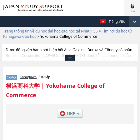
Tiếng Việt
Trang thông tin về du học đại học,cao học tại Nhật JPSS
>
Tìm nơi du học từ
Kanagawa Cao học
>
Yokohama College of Commerce
Được đồng vận hành bởi Hiệp hội Asia Gakusei Bunka và Công ty cổ phần
Benesse Corporation, JAPAN STUDY SUPPORT đăng tải các thông tin của
khoảng 1.300 trường đại học, cao học, trường đại học ngắn hạn, trường
chuyên môn đang tiếp nhận du học sinh.
Tại đây có đăng các thông tin chi tiết về Yokohama College of Commerce,
Kanagawa
/ Tư lập
và thông tin cần thiết dành cho du học sinh, như là về các Commerce,
thông tin về từng khoa nghiên cứu, thông tin liên quan đến thi tuyển như
横浜商科大学
|
Yokohama College of
số lượng tuyển sinh, số lượng trúng tuyển, cở sở trang thiết bị, hướng dẫn
Commerce
địa điểm v.v...