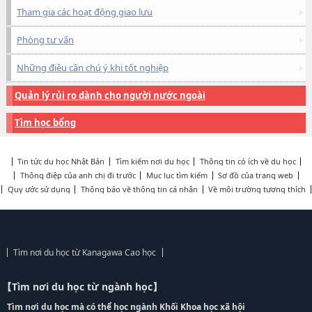
Tham gia các hoạt động giao lưu
Phòng tư vấn
Những điều cần chú ý khi tốt nghiệp
Quản lý rủi ro dành cho người nước ngoài
Tìm học bổng
Tin tức du học Nhật Bản
Tìm kiếm nơi du học
Thông tin có ích về du học
Thông điệp của anh chị đi trước
Mục lục tìm kiếm
Sơ đồ của trang web
Quy ước sử dụng
Thông báo về thông tin cá nhân
Về môi trường tương thích
Tìm nơi du học từ Kanagawa Cao học
【Tìm nơi du học từ ngành học】
Tìm nơi du học mà có thể học ngành Khối Khoa học xã hội