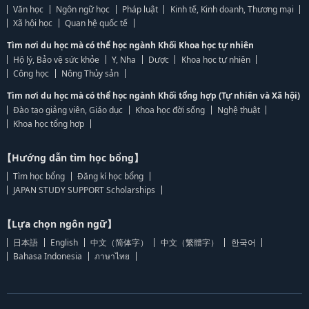
Văn học
Ngôn ngữ học
Pháp luật
Kinh tế, Kinh doanh, Thương mại
Xã hội học
Quan hệ quốc tế
Tìm nơi du học mà có thể học ngành Khối Khoa học tự nhiên
Hộ lý, Bảo vệ sức khỏe
Y, Nha
Dược
Khoa học tự nhiên
Công học
Nông Thủy sản
Tìm nơi du học mà có thể học ngành Khối tổng hợp (Tự nhiên và Xã hội)
Đào tạo giảng viên, Giáo dục
Khoa học đời sống
Nghệ thuật
Khoa học tổng hợp
【Hướng dẫn tìm học bổng】
Tìm học bổng
Đăng kí học bổng
JAPAN STUDY SUPPORT Scholarships
【Lựa chọn ngôn ngữ】
日本語
English
中文（简体字）
中文（繁體字）
한국어
Bahasa Indonesia
ภาษาไทย