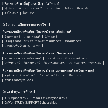
[เลือกสถานศึกษาที่อยู่ในเขต คิวชู・โอกินาวา]
ฟุกุโอกะ
ซากะ
นางาซากิ
คุมาโมโตะ
โออิตะ
มิยาซากิ
คาโกะชิมา
โอกินาวา
【เลือกสถานศึกษาจากสาขาวิชา】
ค้นหาสถานศึกษาที่จะศึกษาในสาขาวิชาสายศิลปศาสตร์
อักษรศาสตร์
ภาษาศาสตร์
นิติศาสตร์
เศรษฐศาสตร์・บริหาร・พาณิชยกรรมศาสตร์
สังคมศาสตร์
ความสัมพันธ์ระหว่างประเทศ
ค้นหาสถานศึกษาที่จะศึกษาในสาขาวิชาสายวิทยาศาสตร์
พยาบาล・สาธารณสุขศาสตร์
แพทยศาสตร์・ทันตแพทยศาสตร์
เภสัชศาสตร์
วิทยาศาสตร์
วิศวกรรมศาสตร์
เกษตรศาสตร์・การประมง
ค้นหาสถานศึกษาที่จะศึกษาในสาขาวิชาสายมนุษยศาสตร์และวิทยาศาสตร์
ครุศาสตร์・ศึกษาศาสตร์
วิทยาศาสตร์ชีวภาพ
ศิลปกรรม
วิทยาศาสตร์บูรณาการ
【แนะนำทุนการศึกษา】
ค้นหาทุนการศึกษา
การสมัครขอรับทุนการศึกษา
JAPAN STUDY SUPPORT Scholarships