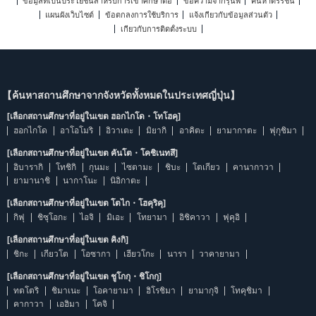
ข้อมูลที่เป็นประโยชน์สำหรับการเข้าศึกษาต่อ
ข้อความจากรุ่นพี่
ค้นหาดรรชนี
แผนผังเว็บไซต์
ข้อตกลงการใช้บริการ
แจ้งเกี่ยวกับข้อมูลส่วนตัว
เกี่ยวกับการติดตั้งระบบ
【ค้นหาสถานศึกษาจากจังหวัดทั้งหมดในประเทศญี่ปุ่น】
[เลือกสถานศึกษาที่อยู่ในเขต ฮอกไกโด・โทโฮคุ]
ฮอกไกโด
อาโอโมริ
อิวาเตะ
มิยากิ
อาคิตะ
ยามากาตะ
ฟุกุชิมา
[เลือกสถานศึกษาที่อยู่ในเขต คันโต・โคชิเนทสึ]
อิบารากิ
โทชิกิ
กุนมะ
ไซตามะ
ชิบะ
โตเกียว
คานากาวา
ยามานาชิ
นากาโนะ
นิอิกาตะ
[เลือกสถานศึกษาที่อยู่ในเขต โตไก・โฮคุริคุ]
กิฟุ
ชิซุโอกะ
ไอจิ
มิเอะ
โทยามา
อิชิคาวา
ฟุคุอิ
[เลือกสถานศึกษาที่อยู่ในเขต คิงกิ]
ชิกะ
เกียวโต
โอซากา
เฮียวโกะ
นารา
วาคายามา
[เลือกสถานศึกษาที่อยู่ในเขต ชูโกกุ・ชิโกกุ]
ทตโตริ
ชิมาเนะ
โอคายามา
ฮิโรชิมา
ยามากุจิ
โทคุชิมา
คากาวา
เอฮิมา
โคจิ