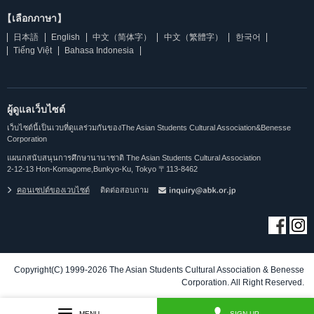
【เลือกภาษา】
日本語
English
中文（简体字）
中文（繁體字）
한국어
Tiếng Việt
Bahasa Indonesia
ผู้ดูแลเว็บไซต์
เว็บไซต์นี้เป็นเวบที่ดูแลร่วมกันของThe Asian Students Cultural Association&Benesse
Corporation
แผนกสนับสนุนการศึกษานานาชาติ The Asian Students Cultural Association
2-12-13 Hon-Komagome,Bunkyo-Ku, Tokyo 〒113-8462
คอนเซปต์ของเวบไซต์
ติดต่อสอบถาม
Copyright(C) 1999-2026 The Asian Students Cultural Association & Benesse
Corporation. All Right Reserved.
MENU
SIGN UP