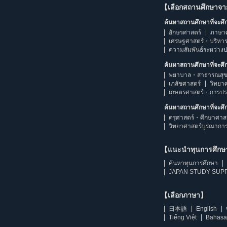
【เลือกสถานศึกษาจ
ค้นหาสถานศึกษาที่จะศ
อักษรศาสตร์
ภาษา
เศรษฐศาสตร์・บริหา
ความสัมพันธ์ระหว่าง
ค้นหาสถานศึกษาที่จะศ
พยาบาล・สาธารณสุข
เภสัชศาสตร์
วิทยา
เกษตรศาสตร์・การป
ค้นหาสถานศึกษาที่จะศ
ครุศาสตร์・ศึกษาศาส
วิทยาศาสตร์บูรณากา
【แนะนำทุนการศึก
ค้นหาทุนการศึกษา
JAPAN STUDY SUPP
【เลือกภาษา】
日本語
English
Tiếng Việt
Bahasa