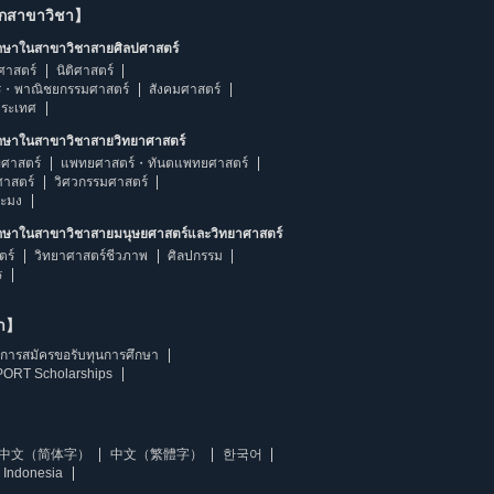
ากสาขาวิชา】
ึกษาในสาขาวิชาสายศิลปศาสตร์
ศาสตร์
นิติศาสตร์
ร・พาณิชยกรรมศาสตร์
สังคมศาสตร์
ประเทศ
ึกษาในสาขาวิชาสายวิทยาศาสตร์
ศาสตร์
แพทยศาสตร์・ทันตแพทยศาสตร์
ศาสตร์
วิศวกรรมศาสตร์
ระมง
ึกษาในสาขาวิชาสายมนุษยศาสตร์และวิทยาศาสตร์
ตร์
วิทยาศาสตร์ชีวภาพ
ศิลปกรรม
ร
ษา】
การสมัครขอรับทุนการศึกษา
ORT Scholarships
中文（简体字）
中文（繁體字）
한국어
 Indonesia