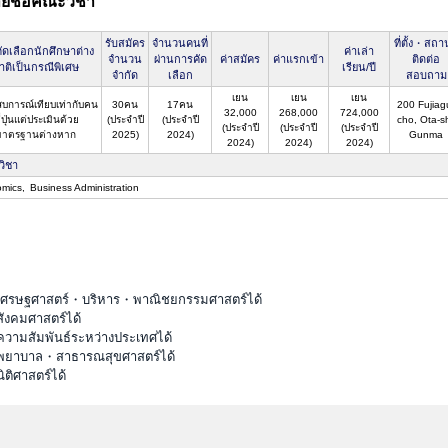
ยชื่อคณะวิชา
รับสมัคร
จำนวนคนที่
ที่ตั้ง・สถาน
ัดเลือกนักศึกษาต่าง
ค่าเล่า
จำนวน
ผ่านการคัด
ค่าสมัคร
ค่าแรกเข้า
ติดต่อ
าติเป็นกรณีพิเศษ
เรียน/ปี
จำกัด
เลือก
สอบถาม
เยน
เยน
เยน
สบการณ์เทียบเท่ากับคน
30คน
17คน
200 Fujiag
32,000
268,000
724,000
่ปุ่นแต่ประเมินด้วย
(ประจำปี
(ประจำปี
cho, Ota-sh
(ประจำปี
(ประจำปี
(ประจำปี
มาตรฐานต่างหาก
2025)
2024)
Gunma
2024)
2024)
2024)
วิชา
mics
Business Administration
ะเศรษฐศาสตร์・บริหาร・พาณิชยกรรมศาสตร์ได้
ังคมศาสตร์ได้
ความสัมพันธ์ระหว่างประเทศได้
ณะพยาบาล・สาธารณสุขศาสตร์ได้
ติศาสตร์ได้