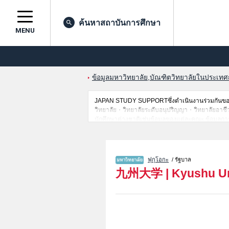
ค้นหาสถาบันการศึกษา
MENU
ข้อมูลมหาวิทยาลัย,บัณฑิตวิทยาลัยในประเทศญี่
JAPAN STUDY SUPPORTซึ่งดำเนินงานร่วมกันของ 
วิทยาลัย・วิทยาลัยระดับอนุปริญญา・วิทยาลัยอาชีวศึกษ
นักศึกษาต่างชาติเช่นข้อมูลของแต่ละคณะ,ข้อมูลการ
ขอเชิญใช้บริการค้นหาข้อมูลตามอัธยาศัย
ฟุกุโอกะ
/ รัฐบาล
九州大学
|
Kyushu Un