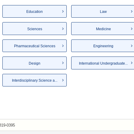
Education
Law
Sciences
Medicine
Pharmaceutical Sciences
Engineering
Design
International Undergraduate...
Interdisciplinary Science a...
819-0395