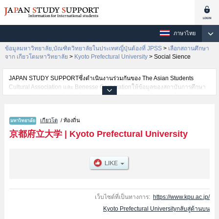
ภาษาไทย
ข้อมูลมหาวิทยาลัย,บัณฑิตวิทยาลัยในประเทศญี่ปุ่นต้องที่ JPSS
>
เลือกสถานศึกษา
จาก เกียวโตมหาวิทยาลัย
>
Kyoto Prefectural University
>
Social Sience
JAPAN STUDY SUPPORTซึ่งดำเนินงานร่วมกันของ The Asian Students
Cultural Association และ Benesse Corporationให้ข้อมูลของสถาบันการศึกษา
ระดับมหาวิทยาลัย・บัณฑิตวิทยาลัย・วิทยาลัยระดับอนุปริญญา・วิทยาลัย
อาชีวศึกษากว่า1,300 แห่งที่กำลังเปิดรับสมัครนักศึกษาต่างชาติอยู่ ที่นี่จะให้
ข้อมูลรายละเอียดเกี่ยวกับKyoto Prefectural University,ข้อมูลจำเป็นสำหรับ
เกียวโต
/ ท้องถิ่น
นักศึกษาต่างชาติเช่นข้อมูลของแต่ละคณะ,ข้อมูลการสอบคัดเลือกเข้าศึกษาเช่น
จำนวนคนที่รับสมัครหรือจำนวนคนที่ผ่านการสอบคัดเลือกเป็นต้น,แนะนำสถาน
京都府立大学
|
Kyoto Prefectural University
ที่,การเดินทางเป็นต้นไว้ด้วยดังนั้นขอเชิญใช้บริการค้นหาข้อมูลตามอัธยาศัย
เว็บไซต์ที่เป็นทางการ:
https://www.kpu.ac.jp/
Kyoto Prefectural Universityกลับสู่ด้านบน