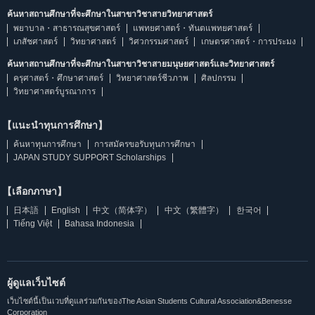
ค้นหาสถานศึกษาที่จะศึกษาในสาขาวิชาสายวิทยาศาสตร์
พยาบาล・สาธารณสุขศาสตร์
แพทยศาสตร์・ทันตแพทยศาสตร์
เภสัชศาสตร์
วิทยาศาสตร์
วิศวกรรมศาสตร์
เกษตรศาสตร์・การประมง
ค้นหาสถานศึกษาที่จะศึกษาในสาขาวิชาสายมนุษยศาสตร์และวิทยาศาสตร์
ครุศาสตร์・ศึกษาศาสตร์
วิทยาศาสตร์ชีวภาพ
ศิลปกรรม
วิทยาศาสตร์บูรณาการ
【แนะนำทุนการศึกษา】
ค้นหาทุนการศึกษา
การสมัครขอรับทุนการศึกษา
JAPAN STUDY SUPPORT Scholarships
【เลือกภาษา】
日本語
English
中文（简体字）
中文（繁體字）
한국어
Tiếng Việt
Bahasa Indonesia
ผู้ดูแลเว็บไซต์
เว็บไซต์นี้เป็นเวบที่ดูแลร่วมกันของThe Asian Students Cultural Association&Benesse
Corporation