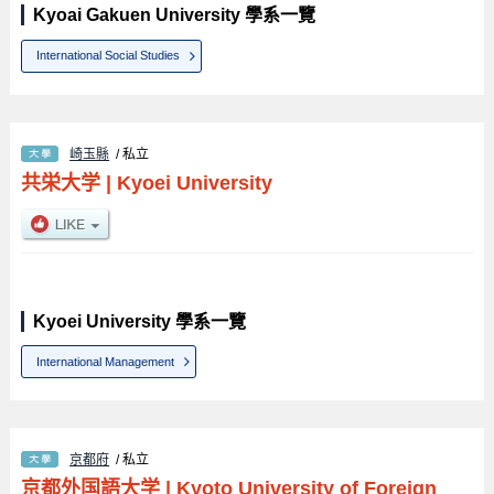
Kyoai Gakuen University 學系一覽
International Social Studies
崎玉縣
/ 私立
共栄大学
|
Kyoei University
Kyoei University 學系一覽
International Management
京都府
/ 私立
京都外国語大学
|
Kyoto University of Foreign