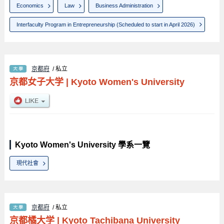
Economics
Law
Business Administration
Interfaculty Program in Entrepreneurship (Scheduled to start in April 2026)
京都府
/ 私立
京都女子大学
|
Kyoto Women's University
Kyoto Women's University 學系一覽
現代社會
京都府
/ 私立
京都橘大学
|
Kyoto Tachibana University