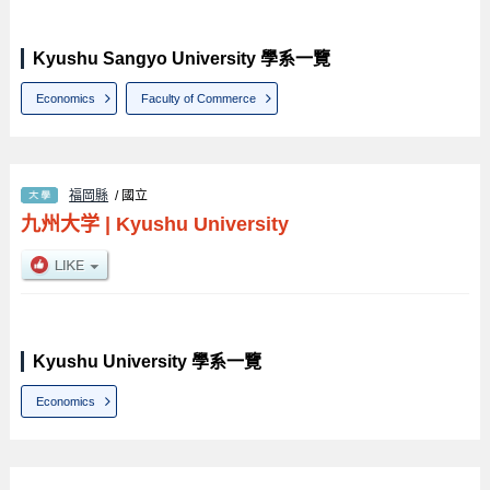
Kyushu Sangyo University 學系一覽
Economics
Faculty of Commerce
福岡縣
/ 國立
九州大学
|
Kyushu University
Kyushu University 學系一覽
Economics