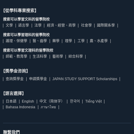
【從學科專業搜索】
搜索可以學習文科的留學院校
文學
語言學
法學
經濟、經營、商學
社會學
國際關系學
搜索可以學習理科的留學院校
護理、保健學
醫、齒學
藥學
理學
工學
農、水產學
搜索可以學習文理科的留學院校
師範、教育學
生活科學
藝術學
綜合科學
【獎學金咨詢】
查詢獎學金
申請獎學金
JAPAN STUDY SUPPORT Scholarships
【語言選擇】
日本語
English
中文（简体字）
한국어
Tiếng Việt
Bahasa Indonesia
ภาษาไทย
聯繫我們