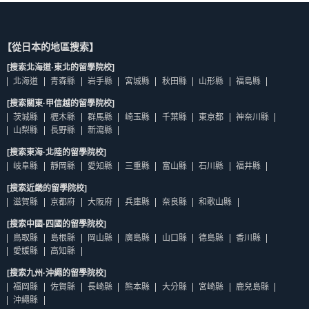
【從日本的地區搜索】
[搜索北海道·東北的留學院校]
北海道
青森縣
岩手縣
宮城縣
秋田縣
山形縣
福島縣
[搜索關東·甲信越的留學院校]
茨城縣
櫪木縣
群馬縣
崎玉縣
千葉縣
東京都
神奈川縣
山梨縣
長野縣
新瀉縣
[搜索東海·北陸的留學院校]
岐阜縣
靜岡縣
愛知縣
三重縣
富山縣
石川縣
福井縣
[搜索近畿的留學院校]
滋賀縣
京都府
大阪府
兵庫縣
奈良縣
和歌山縣
[搜索中國·四國的留學院校]
鳥取縣
島根縣
岡山縣
廣島縣
山口縣
德島縣
香川縣
愛媛縣
高知縣
[搜索九州·沖繩的留學院校]
福岡縣
佐賀縣
長崎縣
熊本縣
大分縣
宮崎縣
鹿兒島縣
沖繩縣