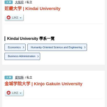
大阪府
/ 私立
近畿大学
|
Kindai University
Kindai University 學系一覽
Economics
Humanity-Oriented Science and Engineering
Business Administration
愛知縣
/ 私立
金城学院大学
|
Kinjo Gakuin University