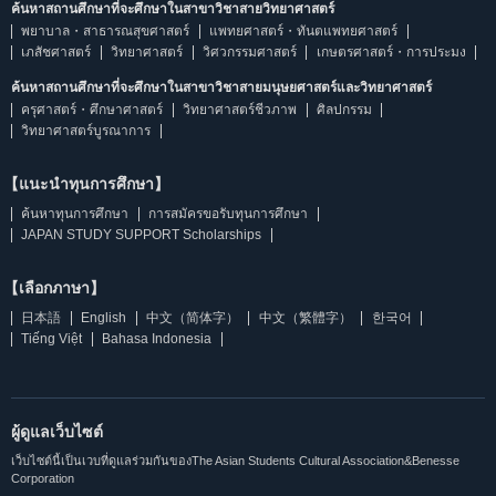
ค้นหาสถานศึกษาที่จะศึกษาในสาขาวิชาสายวิทยาศาสตร์
พยาบาล・สาธารณสุขศาสตร์
แพทยศาสตร์・ทันตแพทยศาสตร์
เภสัชศาสตร์
วิทยาศาสตร์
วิศวกรรมศาสตร์
เกษตรศาสตร์・การประมง
ค้นหาสถานศึกษาที่จะศึกษาในสาขาวิชาสายมนุษยศาสตร์และวิทยาศาสตร์
ครุศาสตร์・ศึกษาศาสตร์
วิทยาศาสตร์ชีวภาพ
ศิลปกรรม
วิทยาศาสตร์บูรณาการ
【แนะนำทุนการศึกษา】
ค้นหาทุนการศึกษา
การสมัครขอรับทุนการศึกษา
JAPAN STUDY SUPPORT Scholarships
【เลือกภาษา】
日本語
English
中文（简体字）
中文（繁體字）
한국어
Tiếng Việt
Bahasa Indonesia
ผู้ดูแลเว็บไซต์
เว็บไซต์นี้เป็นเวบที่ดูแลร่วมกันของThe Asian Students Cultural Association&Benesse
Corporation