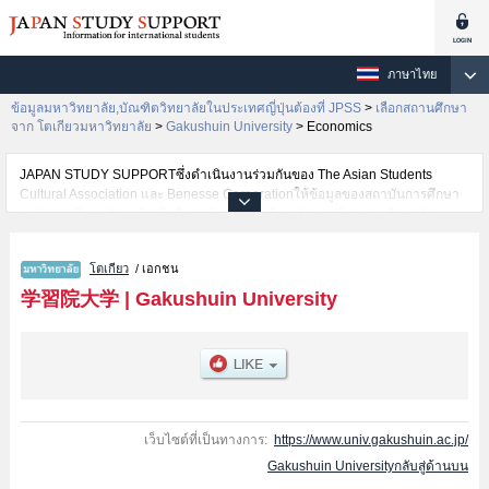
ภาษาไทย
ข้อมูลมหาวิทยาลัย,บัณฑิตวิทยาลัยในประเทศญี่ปุ่นต้องที่ JPSS
>
เลือกสถานศึกษา
จาก โตเกียวมหาวิทยาลัย
>
Gakushuin University
>
Economics
JAPAN STUDY SUPPORTซึ่งดำเนินงานร่วมกันของ The Asian Students
Cultural Association และ Benesse Corporationให้ข้อมูลของสถาบันการศึกษา
ระดับมหาวิทยาลัย・บัณฑิตวิทยาลัย・วิทยาลัยระดับอนุปริญญา・วิทยาลัย
อาชีวศึกษากว่า1,300 แห่งที่กำลังเปิดรับสมัครนักศึกษาต่างชาติอยู่ ที่นี่จะให้
ข้อมูลรายละเอียดเกี่ยวกับGakushuin University,ข้อมูลจำเป็นสำหรับนักศึกษา
โตเกียว
/ เอกชน
ต่างชาติเช่นข้อมูลของแต่ละคณะ,ข้อมูลการสอบคัดเลือกเข้าศึกษาเช่นจำนวนคน
ที่รับสมัครหรือจำนวนคนที่ผ่านการสอบคัดเลือกเป็นต้น,แนะนำสถานที่,การเดิน
学習院大学
|
Gakushuin University
ทางเป็นต้นไว้ด้วยดังนั้นขอเชิญใช้บริการค้นหาข้อมูลตามอัธยาศัย
เว็บไซต์ที่เป็นทางการ:
https://www.univ.gakushuin.ac.jp/
Gakushuin Universityกลับสู่ด้านบน