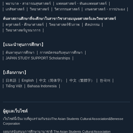
พยาบาล・สาธารณสุขศาสตร์
แพทยศาสตร์・ทันตแพทยศาสตร์
เภสัชศาสตร์
วิทยาศาสตร์
วิศวกรรมศาสตร์
เกษตรศาสตร์・การประมง
ค้นหาสถานศึกษาที่จะศึกษาในสาขาวิชาสายมนุษยศาสตร์และวิทยาศาสตร์
ครุศาสตร์・ศึกษาศาสตร์
วิทยาศาสตร์ชีวภาพ
ศิลปกรรม
วิทยาศาสตร์บูรณาการ
【แนะนำทุนการศึกษา】
ค้นหาทุนการศึกษา
การสมัครขอรับทุนการศึกษา
JAPAN STUDY SUPPORT Scholarships
【เลือกภาษา】
日本語
English
中文（简体字）
中文（繁體字）
한국어
Tiếng Việt
Bahasa Indonesia
ผู้ดูแลเว็บไซต์
เว็บไซต์นี้เป็นเวบที่ดูแลร่วมกันของThe Asian Students Cultural Association&Benesse
Corporation
แผนกสนับสนุนการศึกษานานาชาติ The Asian Students Cultural Association