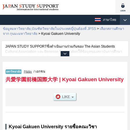
ภาษาไทย
ข้อมูลมหาวิทยาลัย,บัณฑิตวิทยาลัยในประเทศญี่ปุ่นต้องที่ JPSS
>
เลือกสถานศึกษา
จาก กุนมะมหาวิทยาลัย
>
Kyoai Gakuen University
JAPAN STUDY SUPPORTซึ่งดำเนินงานร่วมกันของ The Asian Students
Cultural Association และ Benesse Corporationให้ข้อมูลของสถาบันการศึกษา
ระดับมหาวิทยาลัย・บัณฑิตวิทยาลัย・วิทยาลัยระดับอนุปริญญา・วิทยาลัย
อาชีวศึกษากว่า1,300 แห่งที่กำลังเปิดรับสมัครนักศึกษาต่างชาติอยู่ ที่นี่จะให้
ข้อมูลรายละเอียดเกี่ยวกับKyoai Gakuen University,ข้อมูลจำเป็นสำหรับนักศึกษา
กุนมะ
/ เอกชน
ต่างชาติเช่นข้อมูลของแต่ละคณะ,ข้อมูลการสอบคัดเลือกเข้าศึกษาเช่นจำนวนคน
ที่รับสมัครหรือจำนวนคนที่ผ่านการสอบคัดเลือกเป็นต้น,แนะนำสถานที่,การเดิน
共愛学園前橋国際大学
|
Kyoai Gakuen University
ทางเป็นต้นไว้ด้วยดังนั้นขอเชิญใช้บริการค้นหาข้อมูลตามอัธยาศัย
Kyoai Gakuen University รายชื่อคณะวิชา