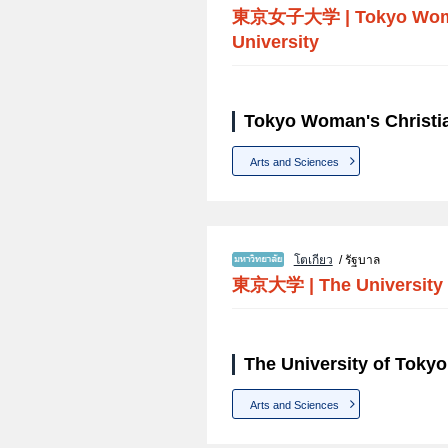
東京女子大学
|
Tokyo Wom
University
Tokyo Woman's Christia
Arts and Sciences
โตเกียว
/ รัฐบาล
東京大学
|
The University
The University of Tokyo
Arts and Sciences