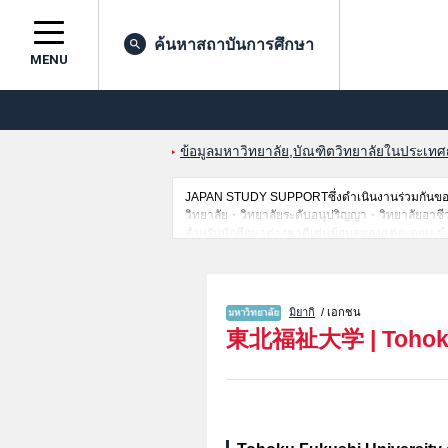
ค้นหาสถาบันการศึกษา
MENU
ข้อมูลมหาวิทยาลัย,บัณฑิตวิทยาลัยในประเทศญี่
JAPAN STUDY SUPPORTซึ่งดำเนินงานร่วมกันของ 
วิทยาลัย・วิทยาลัยระดับอนุปริญญา・วิทยาลัยอาชีวศึกษ
สำหรับนักศึกษาต่างชาติเช่นข้อมูลของแต่ละคณะ,ข้
ดังนั้นขอเชิญใช้บริการค้นหาข้อมูลตามอัธยาศัย
มิยากิ
/ เอกชน
東北福祉大学
|
Tohok