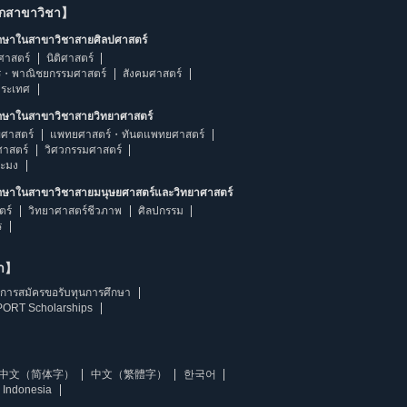
ากสาขาวิชา】
ึกษาในสาขาวิชาสายศิลปศาสตร์
ศาสตร์
นิติศาสตร์
ร・พาณิชยกรรมศาสตร์
สังคมศาสตร์
ประเทศ
ึกษาในสาขาวิชาสายวิทยาศาสตร์
ศาสตร์
แพทยศาสตร์・ทันตแพทยศาสตร์
ศาสตร์
วิศวกรรมศาสตร์
ระมง
ึกษาในสาขาวิชาสายมนุษยศาสตร์และวิทยาศาสตร์
ตร์
วิทยาศาสตร์ชีวภาพ
ศิลปกรรม
ร
ษา】
การสมัครขอรับทุนการศึกษา
ORT Scholarships
中文（简体字）
中文（繁體字）
한국어
 Indonesia