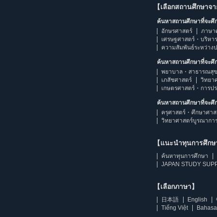
【เลือกสถานศึกษาจ
ค้นหาสถานศึกษาที่จะศ
อักษรศาสตร์
ภาษา
เศรษฐศาสตร์・บริหา
ความสัมพันธ์ระหว่าง
ค้นหาสถานศึกษาที่จะศ
พยาบาล・สาธารณสุข
เภสัชศาสตร์
วิทยา
เกษตรศาสตร์・การป
ค้นหาสถานศึกษาที่จะศ
ครุศาสตร์・ศึกษาศาส
วิทยาศาสตร์บูรณากา
【แนะนำทุนการศึก
ค้นหาทุนการศึกษา
JAPAN STUDY SUPP
【เลือกภาษา】
日本語
English
Tiếng Việt
Bahasa