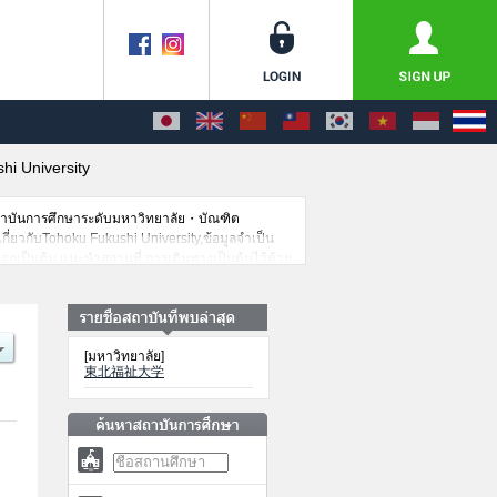
hi University
สถาบันการศึกษาระดับมหาวิทยาลัย・บัณฑิต
เกี่ยวกับTohoku Fukushi University,ข้อมูลจำเป็น
อกเป็นต้น,แนะนำสถานที่,การเดินทางเป็นต้นไว้ด้วย
[มหาวิทยาลัย]
東北福祉大学