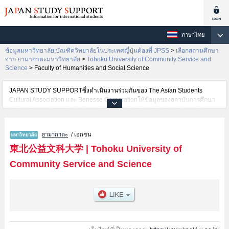
ภาษาไทย
ข้อมูลมหาวิทยาลัย,บัณฑิตวิทยาลัยในประเทศญี่ปุ่นต้องที่ JPSS
>
เลือกสถานศึกษา
จาก ยามากาตะมหาวิทยาลัย
>
Tohoku University of Community Service and
Science
>
Faculty of Humanities and Social Science
JAPAN STUDY SUPPORTซึ่งดำเนินงานร่วมกันของ The Asian Students
Cultural Association และ Benesse Corporationให้ข้อมูลของสถาบันการศึกษา
ระดับมหาวิทยาลัย・บัณฑิตวิทยาลัย・วิทยาลัยระดับอนุปริญญา・วิทยาลัย
อาชีวศึกษากว่า1,300 แห่งที่กำลังเปิดรับสมัครนักศึกษาต่างชาติอยู่ ที่นี่จะให้
ข้อมูลรายละเอียดเกี่ยวกับTohoku University of Community Service and
ยามากาตะ
/ เอกชน
Science,ข้อมูลจำเป็นสำหรับนักศึกษาต่างชาติเช่นข้อมูลของแต่ละคณะ,ข้อมูล
การสอบคัดเลือกเข้าศึกษาเช่นจำนวนคนที่รับสมัครหรือจำนวนคนที่ผ่านการสอบ
東北公益文科大学
|
Tohoku University of
คัดเลือกเป็นต้น,แนะนำสถานที่,การเดินทางเป็นต้นไว้ด้วยดังนั้นขอเชิญใช้บริการ
Community Service and Science
ค้นหาข้อมูลตามอัธยาศัย