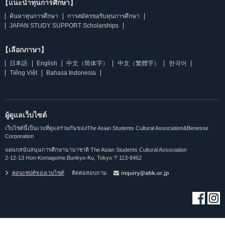
【แนะนำทุนการศึกษา】
ค้นหาทุนการศึกษา
การสมัครขอรับทุนการศึกษา
JAPAN STUDY SUPPORT Scholarships
【เลือกภาษา】
日本語
English
中文（简体字）
中文（繁體字）
한국어
Tiếng Việt
Bahasa Indonesia
ผู้ดูแลเว็บไซต์
เว็บไซต์นี้เป็นเวบที่ดูแลร่วมกันของThe Asian Students Cultural Association&Benesse
Corporation
แผนกสนับสนุนการศึกษานานาชาติ The Asian Students Cultural Association
2-12-13 Hon-Komagome,Bunkyo-Ku, Tokyo 〒113-8462
คอนเซปต์ของเวบไซต์
ติดต่อสอบถาม