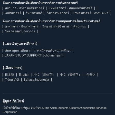
ค้นหาสถานศึกษาที่จะศึกษาในสาขาวิชาสายวิทยาศาสตร์
พยาบาล・สาธารณสุขศาสตร์
แพทยศาสตร์・ทันตแพทยศาสตร์
เภสัชศาสตร์
วิทยาศาสตร์
วิศวกรรมศาสตร์
เกษตรศาสตร์・การประมง
ค้นหาสถานศึกษาที่จะศึกษาในสาขาวิชาสายมนุษยศาสตร์และวิทยาศาสตร์
ครุศาสตร์・ศึกษาศาสตร์
วิทยาศาสตร์ชีวภาพ
ศิลปกรรม
วิทยาศาสตร์บูรณาการ
【แนะนำทุนการศึกษา】
ค้นหาทุนการศึกษา
การสมัครขอรับทุนการศึกษา
JAPAN STUDY SUPPORT Scholarships
【เลือกภาษา】
日本語
English
中文（简体字）
中文（繁體字）
한국어
Tiếng Việt
Bahasa Indonesia
ผู้ดูแลเว็บไซต์
เว็บไซต์นี้เป็นเวบที่ดูแลร่วมกันของThe Asian Students Cultural Association&Benesse
Corporation