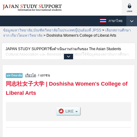
ภาษาไทย
ข้อมูลมหาวิทยาลัย,บัณฑิตวิทยาลัยในประเทศญี่ปุ่นต้องที่ JPSS
>
เลือกสถานศึกษา
จาก เกียวโตมหาวิทยาลัย
>
Doshisha Women's College of Liberal Arts
JAPAN STUDY SUPPORTซึ่งดำเนินงานร่วมกันของ The Asian Students
Cultural Association และ Benesse Corporationให้ข้อมูลของสถาบันการศึกษา
ระดับมหาวิทยาลัย・บัณฑิตวิทยาลัย・วิทยาลัยระดับอนุปริญญา・วิทยาลัย
อาชีวศึกษากว่า1,300 แห่งที่กำลังเปิดรับสมัครนักศึกษาต่างชาติอยู่ ที่นี่จะให้
ข้อมูลรายละเอียดเกี่ยวกับDoshisha Women's College of Liberal Arts,ข้อมูล
เกียวโต
/ เอกชน
จำเป็นสำหรับนักศึกษาต่างชาติเช่นข้อมูลของแต่ละคณะ,ข้อมูลการสอบคัดเลือก
เข้าศึกษาเช่นจำนวนคนที่รับสมัครหรือจำนวนคนที่ผ่านการสอบคัดเลือก
同志社女子大学
|
Doshisha Women's College of
เป็นต้น,แนะนำสถานที่,การเดินทางเป็นต้นไว้ด้วยดังนั้นขอเชิญใช้บริการค้นหา
Liberal Arts
ข้อมูลตามอัธยาศัย