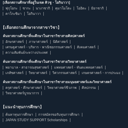
[เลือกสถานศึกษาที่อยู่ในเขต คิวชู・โอกินาวา]
ฟุกุโอกะ
ซากะ
นางาซากิ
คุมาโมโตะ
โออิตะ
มิยาซากิ
คาโกะชิมา
โอกินาวา
【เลือกสถานศึกษาจากสาขาวิชา】
ค้นหาสถานศึกษาที่จะศึกษาในสาขาวิชาสายศิลปศาสตร์
อักษรศาสตร์
ภาษาศาสตร์
นิติศาสตร์
เศรษฐศาสตร์・บริหาร・พาณิชยกรรมศาสตร์
สังคมศาสตร์
ความสัมพันธ์ระหว่างประเทศ
ค้นหาสถานศึกษาที่จะศึกษาในสาขาวิชาสายวิทยาศาสตร์
พยาบาล・สาธารณสุขศาสตร์
แพทยศาสตร์・ทันตแพทยศาสตร์
เภสัชศาสตร์
วิทยาศาสตร์
วิศวกรรมศาสตร์
เกษตรศาสตร์・การประมง
ค้นหาสถานศึกษาที่จะศึกษาในสาขาวิชาสายมนุษยศาสตร์และวิทยาศาสตร์
ครุศาสตร์・ศึกษาศาสตร์
วิทยาศาสตร์ชีวภาพ
ศิลปกรรม
วิทยาศาสตร์บูรณาการ
【แนะนำทุนการศึกษา】
ค้นหาทุนการศึกษา
การสมัครขอรับทุนการศึกษา
JAPAN STUDY SUPPORT Scholarships