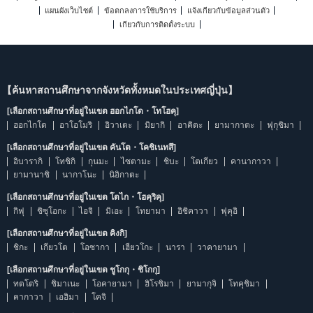
แผนผังเว็บไซต์
ข้อตกลงการใช้บริการ
แจ้งเกี่ยวกับข้อมูลส่วนตัว
เกี่ยวกับการติดตั้งระบบ
【ค้นหาสถานศึกษาจากจังหวัดทั้งหมดในประเทศญี่ปุ่น】
[เลือกสถานศึกษาที่อยู่ในเขต ฮอกไกโด・โทโฮคุ]
ฮอกไกโด
อาโอโมริ
อิวาเตะ
มิยากิ
อาคิตะ
ยามากาตะ
ฟุกุชิมา
[เลือกสถานศึกษาที่อยู่ในเขต คันโต・โคชิเนทสึ]
อิบารากิ
โทชิกิ
กุนมะ
ไซตามะ
ชิบะ
โตเกียว
คานากาวา
ยามานาชิ
นากาโนะ
นิอิกาตะ
[เลือกสถานศึกษาที่อยู่ในเขต โตไก・โฮคุริคุ]
กิฟุ
ชิซุโอกะ
ไอจิ
มิเอะ
โทยามา
อิชิคาวา
ฟุคุอิ
[เลือกสถานศึกษาที่อยู่ในเขต คิงกิ]
ชิกะ
เกียวโต
โอซากา
เฮียวโกะ
นารา
วาคายามา
[เลือกสถานศึกษาที่อยู่ในเขต ชูโกกุ・ชิโกกุ]
ทตโตริ
ชิมาเนะ
โอคายามา
ฮิโรชิมา
ยามากุจิ
โทคุชิมา
คากาวา
เอฮิมา
โคจิ