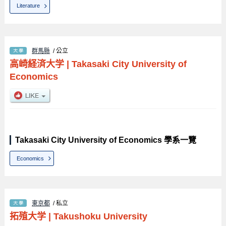
Literature
群馬縣
/ 公立
高崎経済大学
|
Takasaki City University of
Economics
Takasaki City University of Economics 學系一覽
Economics
東京都
/ 私立
拓殖大学
|
Takushoku University