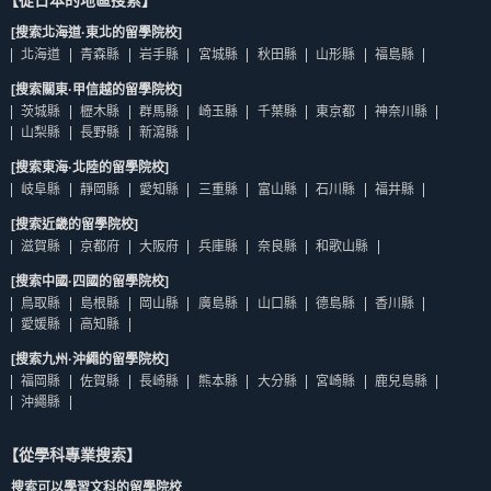
【從日本的地區搜索】
[搜索北海道·東北的留學院校]
北海道
青森縣
岩手縣
宮城縣
秋田縣
山形縣
福島縣
[搜索關東·甲信越的留學院校]
茨城縣
櫪木縣
群馬縣
崎玉縣
千葉縣
東京都
神奈川縣
山梨縣
長野縣
新瀉縣
[搜索東海·北陸的留學院校]
岐阜縣
靜岡縣
愛知縣
三重縣
富山縣
石川縣
福井縣
[搜索近畿的留學院校]
滋賀縣
京都府
大阪府
兵庫縣
奈良縣
和歌山縣
[搜索中國·四國的留學院校]
鳥取縣
島根縣
岡山縣
廣島縣
山口縣
德島縣
香川縣
愛媛縣
高知縣
[搜索九州·沖繩的留學院校]
福岡縣
佐賀縣
長崎縣
熊本縣
大分縣
宮崎縣
鹿兒島縣
沖繩縣
【從學科專業搜索】
搜索可以學習文科的留學院校