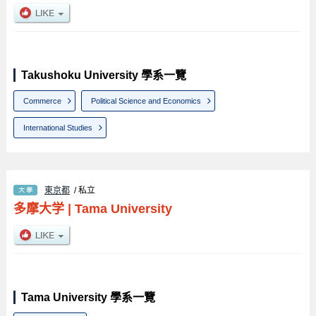
Takushoku University 學系一覽
Commerce
Political Science and Economics
International Studies
東京都
/ 私立
多摩大学
|
Tama University
Tama University 學系一覽