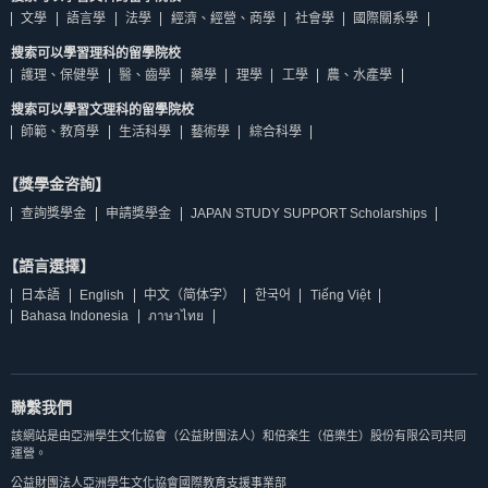
文學
語言學
法學
經濟、經營、商學
社會學
國際關系學
搜索可以學習理科的留學院校
護理、保健學
醫、齒學
藥學
理學
工學
農、水產學
搜索可以學習文理科的留學院校
師範、教育學
生活科學
藝術學
綜合科學
【獎學金咨詢】
查詢獎學金
申請獎學金
JAPAN STUDY SUPPORT Scholarships
【語言選擇】
日本語
English
中文（简体字）
한국어
Tiếng Việt
Bahasa Indonesia
ภาษาไทย
聯繫我們
該網站是由亞洲學生文化協會（公益財團法人）和倍楽生（倍樂生）股份有限公司共同
運營。
公益財團法人亞洲學生文化協會國際教育支援事業部