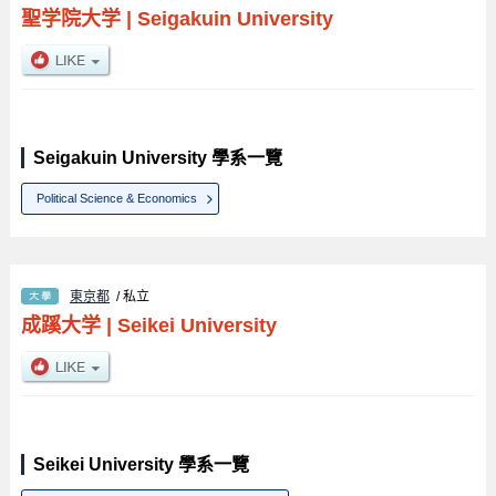
聖学院大学
|
Seigakuin University
Seigakuin University 學系一覽
Political Science & Economics
東京都
/ 私立
成蹊大学
|
Seikei University
Seikei University 學系一覽