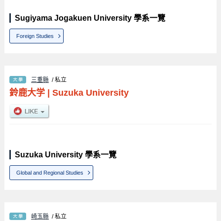
Sugiyama Jogakuen University 學系一覽
Foreign Studies
三重縣
/ 私立
鈴鹿大学
|
Suzuka University
Suzuka University 學系一覽
Global and Regional Studies
崎玉縣
/ 私立