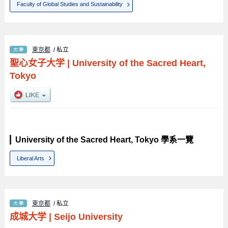
Faculty of Global Studies and Sustainability
東京都
/ 私立
聖心女子大学
|
University of the Sacred Heart,
Tokyo
University of the Sacred Heart, Tokyo 學系一覽
Liberal Arts
東京都
/ 私立
成城大学
|
Seijo University