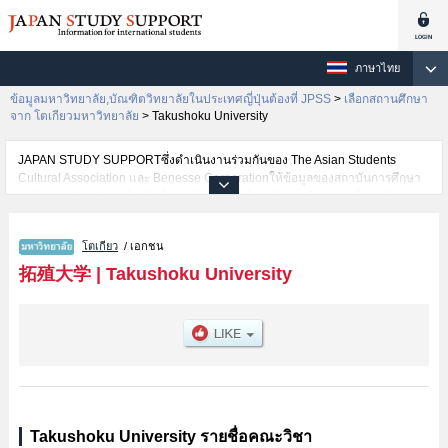
ภาษาไทย
ข้อมูลมหาวิทยาลัย,บัณฑิตวิทยาลัยในประเทศญี่ปุ่นต้องที่ JPSS
>
เลือกสถานศึกษา
จาก โตเกียวมหาวิทยาลัย
>
Takushoku University
JAPAN STUDY SUPPORTซึ่งดำเนินงานร่วมกันของ The Asian Students
Cultural Association และ Benesse Corporationให้ข้อมูลของสถาบันการศึกษา
ระดับมหาวิทยาลัย・บัณฑิตวิทยาลัย・วิทยาลัยระดับอนุปริญญา・วิทยาลัย
อาชีวศึกษากว่า1,300 แห่งที่กำลังเปิดรับสมัครนักศึกษาต่างชาติอยู่ ที่นี่จะให้
ข้อมูลรายละเอียดเกี่ยวกับTakushoku University,ข้อมูลจำเป็นสำหรับนักศึกษา
โตเกียว
/ เอกชน
ต่างชาติเช่นข้อมูลของแต่ละคณะ,ข้อมูลการสอบคัดเลือกเข้าศึกษาเช่นจำนวนคน
ที่รับสมัครหรือจำนวนคนที่ผ่านการสอบคัดเลือกเป็นต้น,แนะนำสถานที่,การเดิน
拓殖大学
|
Takushoku University
ทางเป็นต้นไว้ด้วยดังนั้นขอเชิญใช้บริการค้นหาข้อมูลตามอัธยาศัย
Takushoku University รายชื่อคณะวิชา