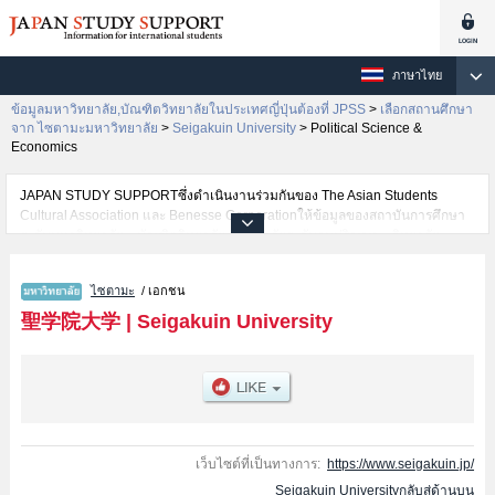
ภาษาไทย
ข้อมูลมหาวิทยาลัย,บัณฑิตวิทยาลัยในประเทศญี่ปุ่นต้องที่ JPSS
>
เลือกสถานศึกษา
จาก ไซตามะมหาวิทยาลัย
>
Seigakuin University
>
Political Science &
Economics
JAPAN STUDY SUPPORTซึ่งดำเนินงานร่วมกันของ The Asian Students
Cultural Association และ Benesse Corporationให้ข้อมูลของสถาบันการศึกษา
ระดับมหาวิทยาลัย・บัณฑิตวิทยาลัย・วิทยาลัยระดับอนุปริญญา・วิทยาลัย
อาชีวศึกษากว่า1,300 แห่งที่กำลังเปิดรับสมัครนักศึกษาต่างชาติอยู่ ที่นี่จะให้
ข้อมูลรายละเอียดเกี่ยวกับSeigakuin University,ข้อมูลจำเป็นสำหรับนักศึกษาต่าง
ไซตามะ
/ เอกชน
ชาติเช่นข้อมูลของแต่ละคณะ,ข้อมูลการสอบคัดเลือกเข้าศึกษาเช่นจำนวนคนที่รับ
สมัครหรือจำนวนคนที่ผ่านการสอบคัดเลือกเป็นต้น,แนะนำสถานที่,การเดินทาง
聖学院大学
|
Seigakuin University
เป็นต้นไว้ด้วยดังนั้นขอเชิญใช้บริการค้นหาข้อมูลตามอัธยาศัย
เว็บไซต์ที่เป็นทางการ:
https://www.seigakuin.jp/
Seigakuin Universityกลับสู่ด้านบน