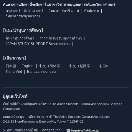
ค้นหาสถานศึกษาที่จะศึกษาในสาขาวิชาสายมนุษยศาสตร์และวิทยาศาสตร์
ครุศาสตร์・ศึกษาศาสตร์
วิทยาศาสตร์ชีวภาพ
ศิลปกรรม
วิทยาศาสตร์บูรณาการ
【แนะนำทุนการศึกษา】
ค้นหาทุนการศึกษา
การสมัครขอรับทุนการศึกษา
JAPAN STUDY SUPPORT Scholarships
【เลือกภาษา】
日本語
English
中文（简体字）
中文（繁體字）
한국어
Tiếng Việt
Bahasa Indonesia
ผู้ดูแลเว็บไซต์
เว็บไซต์นี้เป็นเวบที่ดูแลร่วมกันของThe Asian Students Cultural Association&Benesse
Corporation
แผนกสนับสนุนการศึกษานานาชาติ The Asian Students Cultural Association
2-12-13 Hon-Komagome,Bunkyo-Ku, Tokyo 〒113-8462
คอนเซปต์ของเวบไซต์
ติดต่อสอบถาม