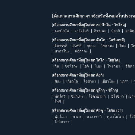
【ค้นหาสถานศึกษาจากจังหวัดทั้งหมดในประเทศ
[เลือกสถานศึกษาที่อยู่ในเขต ฮอกไกโด・โทโฮคุ]
ฮอกไกโด
อาโอโมริ
อิวาเตะ
มิยากิ
อาคิต
[เลือกสถานศึกษาที่อยู่ในเขต คันโต・โคชิเนทสึ]
อิบารากิ
โทชิกิ
กุนมะ
ไซตามะ
ชิบะ
โต
นากาโนะ
นิอิกาตะ
[เลือกสถานศึกษาที่อยู่ในเขต โตไก・โฮคุริคุ]
กิฟุ
ชิซุโอกะ
ไอจิ
มิเอะ
โทยามา
อิชิค
[เลือกสถานศึกษาที่อยู่ในเขต คิงกิ]
ชิกะ
เกียวโต
โอซากา
เฮียวโกะ
นารา
[เลือกสถานศึกษาที่อยู่ในเขต ชูโกกุ・ชิโกกุ]
ทตโตริ
ชิมาเนะ
โอคายามา
ฮิโรชิมา
ยาม
โคจิ
[เลือกสถานศึกษาที่อยู่ในเขต คิวชู・โอกินาวา]
ฟุกุโอกะ
ซากะ
นางาซากิ
คุมาโมโตะ
โออ
โอกินาวา