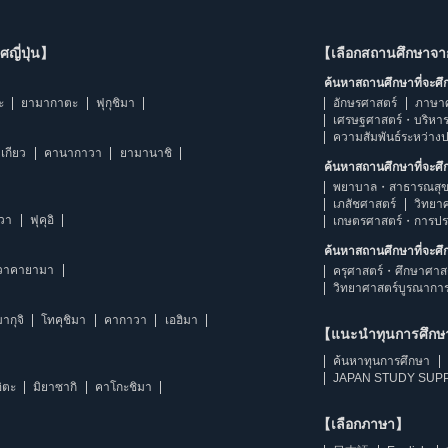
ญี่ปุ่น】
【เลือกสถานศึกษาจ
ค้นหาสถานศึกษาที่จะศ
ะ
ยามากาตะ
ฟุกุชิมา
อักษรศาสตร์
ภาษา
เศรษฐศาสตร์・บริหา
ความสัมพันธ์ระหว่าง
เกียว
คานากาวา
ยามานาชิ
ค้นหาสถานศึกษาที่จะศ
พยาบาล・สาธารณสุข
เภสัชศาสตร์
วิทยา
าวา
ฟุคุอิ
เกษตรศาสตร์・การป
ค้นหาสถานศึกษาที่จะศ
วาคายามา
ครุศาสตร์・ศึกษาศาส
วิทยาศาสตร์บูรณากา
ากุจิ
โทคุชิมา
คากาวา
เอฮิมา
【แนะนำทุนการศึก
ค้นหาทุนการศึกษา
JAPAN STUDY SUPP
ิตะ
มิยาซากิ
คาโกะชิมา
【เลือกภาษา】