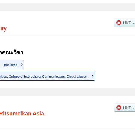
ity
่อคณะวิชา
Business
cs, College of Intercultural Communication, Global Libera...
Ritsumeikan Asia