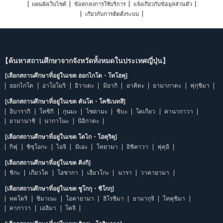
แผนผังเว็บไซต์
ข้อตกลงการใช้บริการ
แจ้งเกี่ยวกับข้อมูลส่วนตัว
เกี่ยวกับการติดตั้งระบบ
【ค้นหาสถานศึกษาจากจังหวัดทั้งหมดในประเทศญี่ปุ่น】
[เลือกสถานศึกษาที่อยู่ในเขต ฮอกไกโด・โทโฮคุ]
ฮอกไกโด
อาโอโมริ
อิวาเตะ
มิยากิ
อาคิตะ
ยามากาตะ
ฟุกุชิมา
[เลือกสถานศึกษาที่อยู่ในเขต คันโต・โคชิเนทสึ]
อิบารากิ
โทชิกิ
กุนมะ
ไซตามะ
ชิบะ
โตเกียว
คานากาวา
ยามานาชิ
นากาโนะ
นิอิกาตะ
[เลือกสถานศึกษาที่อยู่ในเขต โตไก・โฮคุริคุ]
กิฟุ
ชิซุโอกะ
ไอจิ
มิเอะ
โทยามา
อิชิคาวา
ฟุคุอิ
[เลือกสถานศึกษาที่อยู่ในเขต คิงกิ]
ชิกะ
เกียวโต
โอซากา
เฮียวโกะ
นารา
วาคายามา
[เลือกสถานศึกษาที่อยู่ในเขต ชูโกกุ・ชิโกกุ]
ทตโตริ
ชิมาเนะ
โอคายามา
ฮิโรชิมา
ยามากุจิ
โทคุชิมา
คากาวา
เอฮิมา
โคจิ