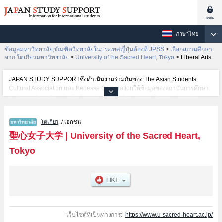
ภาษาไทย
ข้อมูลมหาวิทยาลัย,บัณฑิตวิทยาลัยในประเทศญี่ปุ่นต้องที่ JPSS
>
เลือกสถานศึกษา
จาก โตเกียวมหาวิทยาลัย
>
University of the Sacred Heart, Tokyo
>
Liberal Arts
JAPAN STUDY SUPPORTซึ่งดำเนินงานร่วมกันของ The Asian Students
Cultural Association และ Benesse Corporationให้ข้อมูลของสถาบันการศึกษา
ระดับมหาวิทยาลัย・บัณฑิตวิทยาลัย・วิทยาลัยระดับอนุปริญญา・วิทยาลัย
อาชีวศึกษากว่า1,300 แห่งที่กำลังเปิดรับสมัครนักศึกษาต่างชาติอยู่ ที่นี่จะให้
ข้อมูลรายละเอียดเกี่ยวกับUniversity of the Sacred Heart, Tokyo,ข้อมูลจำเป็น
โตเกียว
/ เอกชน
สำหรับนักศึกษาต่างชาติเช่นข้อมูลของแต่ละคณะ,ข้อมูลการสอบคัดเลือกเข้า
ศึกษาเช่นจำนวนคนที่รับสมัครหรือจำนวนคนที่ผ่านการสอบคัดเลือก
聖心女子大学
|
University of the Sacred Heart,
เป็นต้น,แนะนำสถานที่,การเดินทางเป็นต้นไว้ด้วยดังนั้นขอเชิญใช้บริการค้นหา
Tokyo
ข้อมูลตามอัธยาศัย
เว็บไซต์ที่เป็นทางการ:
https://www.u-sacred-heart.ac.jp/