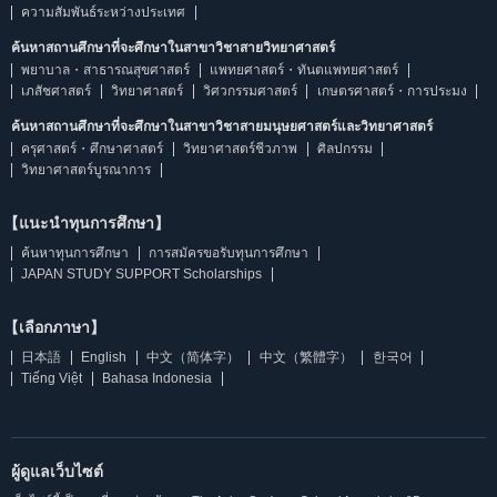
ความสัมพันธ์ระหว่างประเทศ
ค้นหาสถานศึกษาที่จะศึกษาในสาขาวิชาสายวิทยาศาสตร์
พยาบาล・สาธารณสุขศาสตร์
แพทยศาสตร์・ทันตแพทยศาสตร์
เภสัชศาสตร์
วิทยาศาสตร์
วิศวกรรมศาสตร์
เกษตรศาสตร์・การประมง
ค้นหาสถานศึกษาที่จะศึกษาในสาขาวิชาสายมนุษยศาสตร์และวิทยาศาสตร์
ครุศาสตร์・ศึกษาศาสตร์
วิทยาศาสตร์ชีวภาพ
ศิลปกรรม
วิทยาศาสตร์บูรณาการ
【แนะนำทุนการศึกษา】
ค้นหาทุนการศึกษา
การสมัครขอรับทุนการศึกษา
JAPAN STUDY SUPPORT Scholarships
【เลือกภาษา】
日本語
English
中文（简体字）
中文（繁體字）
한국어
Tiếng Việt
Bahasa Indonesia
ผู้ดูแลเว็บไซต์