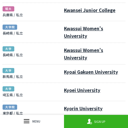
Kwansei Junior College
兵庫県 / 私立
Kwassui Women's
長崎県 / 私立
University
Kwassui Women's
長崎県 / 私立
University
Kyoai Gakuen University
群馬県 / 私立
Kyoei University
埼玉県 / 私立
Kyorin University
東京都 / 私立
MENU
SIGN UP
Kyorin University