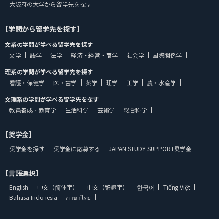
大阪府の大学から留学先を探す
【学問から留学先を探す】
文系の学問が学べる留学先を探す
文学
語学
法学
経済・経営・商学
社会学
国際関係学
理系の学問が学べる留学先を探す
看護・保健学
医・歯学
薬学
理学
工学
農・水産学
文理系の学問が学べる留学先を探す
教員養成・教育学
生活科学
芸術学
総合科学
【奨学金】
奨学金を探す
奨学金に応募する
JAPAN STUDY SUPPORT奨学金
【言語選択】
English
中文（简体字）
中文（繁體字）
한국어
Tiếng Việt
Bahasa Indonesia
ภาษาไทย