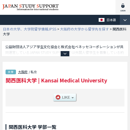
日本語
日本の大学、大学院留学情報JPSS
>
大阪府の大学から留学先を探す
>
関西医科
大学
公益財団法人アジア学生文化協会と株式会社ベネッセコーポレーションが共
同運営しているJAPAN STUDY SUPPORTでは外国人留学生を募集している約
1,300校の大学・大学院・短大・専門学校情報を掲載しています。
こちらでは関西医科大学に関する詳細情報を記載しており、医学部や看護学
部やリハビリテーション学部等、学部別情報や、募集定員や合格者数など入
大阪府
/ 私立
試情報、施設案内、アクセスなど外国人留学生に必要な情報を掲載している
関西医科大学
|
Kansai Medical University
ので是非ご利用ください。
関西医科大学 学部一覧