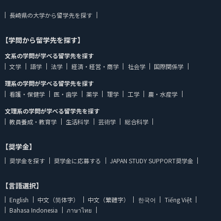
長崎県の大学から留学先を探す
【学問から留学先を探す】
文系の学問が学べる留学先を探す
文学
語学
法学
経済・経営・商学
社会学
国際関係学
理系の学問が学べる留学先を探す
看護・保健学
医・歯学
薬学
理学
工学
農・水産学
文理系の学問が学べる留学先を探す
教員養成・教育学
生活科学
芸術学
総合科学
【奨学金】
奨学金を探す
奨学金に応募する
JAPAN STUDY SUPPORT奨学金
【言語選択】
English
中文（简体字）
中文（繁體字）
한국어
Tiếng Việt
Bahasa Indonesia
ภาษาไทย