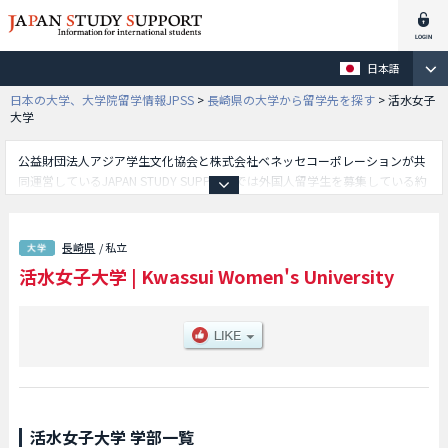
日本語
日本の大学、大学院留学情報JPSS
>
長崎県の大学から留学先を探す
>
活水女子
大学
公益財団法人アジア学生文化協会と株式会社ベネッセコーポレーションが共
同運営しているJAPAN STUDY SUPPORTでは外国人留学生を募集している約
1,300校の大学・大学院・短大・専門学校情報を掲載しています。
こちらでは活水女子大学に関する詳細情報を記載しており、国際文化学部や
健康生活学部や看護学部等、学部別情報や、募集定員や合格者数など入試情
長崎県
/ 私立
報、施設案内、アクセスなど外国人留学生に必要な情報を掲載しているので
活水女子大学
|
Kwassui Women's University
是非ご利用ください。
活水女子大学 学部一覧