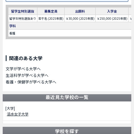
留学生特別選抜
募集定員
出願料
入学金
留学生特別選抜あり
若干名 (2025年度)
￥30,000 (2025年度)
￥250,000 (2025年度)
￥9
学科
看護
関連のある大学
文学が学べる大学へ
生活科学が学べる大学へ
看護・保健学が学べる大学へ
最近見た学校の一覧
[大学]
活水女子大学
学校を探す