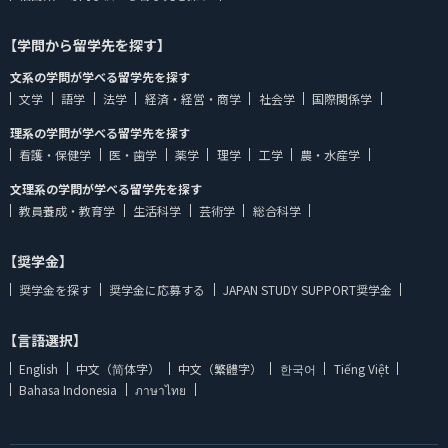
【学問から留学先を探す】
文系の学問が学べる留学先を探す
文学
語学
法学
経済・経営・商学
社会学
国際関係学
理系の学問が学べる留学先を探す
看護・保健学
医・歯学
薬学
理学
工学
農・水産学
文理系の学問が学べる留学先を探す
教員養成・教育学
生活科学
芸術学
総合科学
【奨学金】
奨学金を探す
奨学金に応募する
JAPAN STUDY SUPPORT奨学金
【言語選択】
English
中文（简体字）
中文（繁體字）
한국어
Tiếng Việt
Bahasa Indonesia
ภาษาไทย