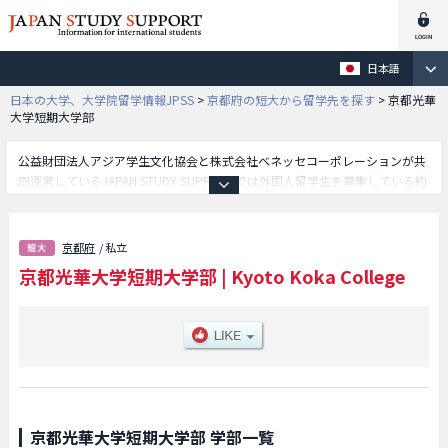
日本語
日本の大学、大学院留学情報JPSS
>
京都府の短大から留学先を探す
>
京都光華
大学短期大学部
公益財団法人アジア学生文化協会と株式会社ベネッセコーポレーションが共
同運営しているJAPAN STUDY SUPPORTでは外国人留学生を募集している約
1,300校の大学・大学院・短大・専門学校情報を掲載しています。
こちらでは京都光華大学短期大学部に関する詳細情報を記載しており、ライ
フデザイン学部や歯科衛生学部等、学部別情報や、募集定員や合格者数など
京都府
/ 私立
入試情報、施設案内、アクセスなど外国人留学生に必要な情報を掲載してい
京都光華大学短期大学部
|
Kyoto Koka College
るので是非ご利用ください。
京都光華大学短期大学部 学部一覧