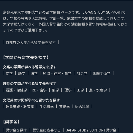
京都光華大学短期大学部の留学情報 ページです。 JAPAN STUDY SUPPORTで
は、学校の特色や入試情報、学部一覧、施設案内の情報を掲載しております。
大学情報だけでなく、外国人留学生向けの試験情報や留学情報も掲載しており
ますのでぜひご活用下さい。
京都府の大学から留学先を探す
【学問から留学先を探す】
文系の学問が学べる留学先を探す
文学
語学
法学
経済・経営・商学
社会学
国際関係学
理系の学問が学べる留学先を探す
看護・保健学
医・歯学
薬学
理学
工学
農・水産学
文理系の学問が学べる留学先を探す
教員養成・教育学
生活科学
芸術学
総合科学
【奨学金】
奨学金を探す
奨学金に応募する
JAPAN STUDY SUPPORT奨学金