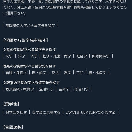
色や入試情報、学部一覧、施設案内の情報を掲載しております。大学情報だけ
でなく、外国人留学生向けの試験情報や留学情報も掲載しておりますのでぜひ
ご活用下さい。
福岡県の大学から留学先を探す
【学問から留学先を探す】
文系の学問が学べる留学先を探す
文学
語学
法学
経済・経営・商学
社会学
国際関係学
理系の学問が学べる留学先を探す
看護・保健学
医・歯学
薬学
理学
工学
農・水産学
文理系の学問が学べる留学先を探す
教員養成・教育学
生活科学
芸術学
総合科学
【奨学金】
奨学金を探す
奨学金に応募する
JAPAN STUDY SUPPORT奨学金
【言語選択】