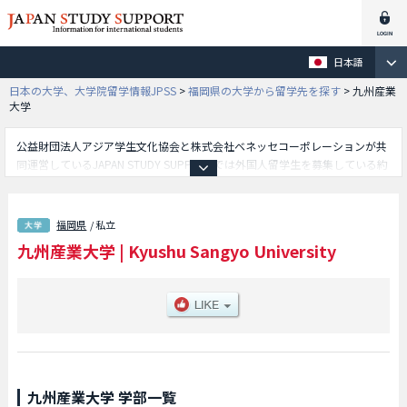
日本語
日本の大学、大学院留学情報JPSS
>
福岡県の大学から留学先を探す
>
九州産業
大学
公益財団法人アジア学生文化協会と株式会社ベネッセコーポレーションが共
同運営しているJAPAN STUDY SUPPORTでは外国人留学生を募集している約
1,300校の大学・大学院・短大・専門学校情報を掲載しています。
こちらでは九州産業大学に関する詳細情報を記載しており、経済学部や商学
部や理工学部や芸術学部や国際文化学部や生命科学部や建築都市工学部や人
福岡県
/ 私立
間科学部や地域共創学部等、学部別情報や、募集定員や合格者数など入試情
九州産業大学
|
Kyushu Sangyo University
報、施設案内、アクセスなど外国人留学生に必要な情報を掲載しているので
是非ご利用ください。
九州産業大学 学部一覧