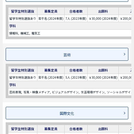
留学生特別選抜
募集定員
合格者数
出願料
入
留学生特別選抜あり
若干名 (2024年度)
7人 (2023年度)
￥30,000 (2024年度)
￥200,00
学科
情報科
機械工
電気工
芸術
留学生特別選抜
募集定員
合格者数
出願料
入
留学生特別選抜あり
若干名 (2024年度)
5人 (2023年度)
￥30,000 (2024年度)
￥200,00
学科
芸術表現
写真・映像メディア
ビジュアルデザイン
生活環境デザイン
ソーシャルデザイン
国際文化
留学生特別選抜
募集定員
合格者数
出願料
入