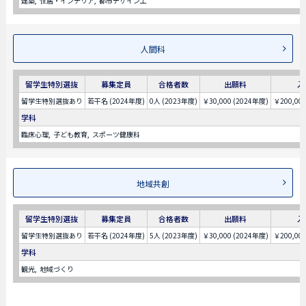
建築
住居・インテリア
都市デザイン工
人間科
留学生特別選抜
募集定員
合格者数
出願料
入
留学生特別選抜あり
若干名 (2024年度)
0人 (2023年度)
￥30,000 (2024年度)
￥200,00
学科
臨床心理
子ども教育
スポーツ健康科
地域共創
留学生特別選抜
募集定員
合格者数
出願料
入
留学生特別選抜あり
若干名 (2024年度)
5人 (2023年度)
￥30,000 (2024年度)
￥200,00
学科
観光
地域づくり