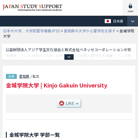
日本語
日本の大学、大学院留学情報JPSS
>
愛知県の大学から留学先を探す
>
金城学院
大学
公益財団法人アジア学生文化協会と株式会社ベネッセコーポレーションが共
同運営しているJAPAN STUDY SUPPORTでは外国人留学生を募集している約
1,300校の大学・大学院・短大・専門学校情報を掲載しています。
こちらでは金城学院大学に関する詳細情報を記載しており、文学部や経営学
部や人間科学学部やデザイン⼯学学部や薬学部や⽣活環境学部や心理
愛知県
/ 私立
※2027年4月開設予定学部等、学部別情報や、募集定員や合格者数など入試
金城学院大学
|
Kinjo Gakuin University
情報、施設案内、アクセスなど外国人留学生に必要な情報を掲載しているの
で是非ご利用ください。
金城学院大学 学部一覧