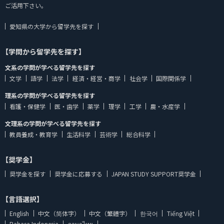
ご活用下さい。
愛知県の大学から留学先を探す
【学問から留学先を探す】
文系の学問が学べる留学先を探す
文学
語学
法学
経済・経営・商学
社会学
国際関係学
理系の学問が学べる留学先を探す
看護・保健学
医・歯学
薬学
理学
工学
農・水産学
文理系の学問が学べる留学先を探す
教員養成・教育学
生活科学
芸術学
総合科学
【奨学金】
奨学金を探す
奨学金に応募する
JAPAN STUDY SUPPORT奨学金
【言語選択】
English
中文（简体字）
中文（繁體字）
한국어
Tiếng Việt
Bahasa Indonesia
ภาษาไทย