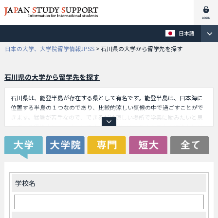
日本語
日本の大学、大学院留学情報JPSS
>
石川県の大学から留学先を探す
石川県の大学から留学先を探す
石川県は、能登半島が存在する県として有名です。能登半島は、日本海に
位置する半島の１つなのであり、比較的涼しい気候の中で過ごすことがで
きます。猛暑が苦手なので、できるだけ涼しい場所で学業に励みたいと思
っている留学生に、おすすめです。石川県には、多くの日本の伝統文化が
根付いています。例えば、加賀友禅や輪島塗り、九谷焼きなどはその例で
す。また、県庁所在地の金沢市は、城下町としての伝統的な街並みで知ら
れています。このような伝統文化をじかに体感することによって、石川県
に留学して良かったと心から感じるものです。また、兼六園などの名勝が
あることも、石川県の特長と言えるでしょう。
学校名