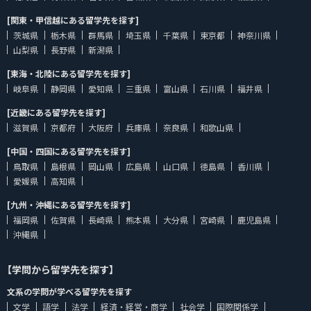
[関東・甲信越にある留学先を探す]
茨城県
栃木県
群馬県
埼玉県
千葉県
東京都
神奈川県
山梨県
長野県
新潟県
[東海・北陸にある留学先を探す]
岐阜県
静岡県
愛知県
三重県
富山県
石川県
福井県
[近畿にある留学先を探す]
滋賀県
京都府
大阪府
兵庫県
奈良県
和歌山県
[中国・四国にある留学先を探す]
鳥取県
島根県
岡山県
広島県
山口県
徳島県
香川県
愛媛県
高知県
[九州・沖縄にある留学先を探す]
福岡県
佐賀県
長崎県
熊本県
大分県
宮崎県
鹿児島県
沖縄県
【学問から留学先を探す】
文系の学問が学べる留学先を探す
文学
語学
法学
経済・経営・商学
社会学
国際関係学