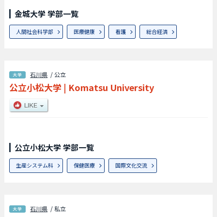
金城大学 学部一覧
人間社会科学部
医療健康
看護
総合経済
石川県
/ 公立
公立小松大学
|
Komatsu University
公立小松大学 学部一覧
生産システム科
保健医療
国際文化交流
石川県
/ 私立