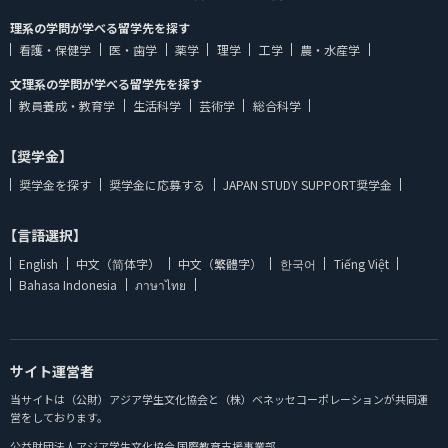
理系の学問が学べる留学先を探す
看護・保健学
医・歯学
薬学
理学
工学
農・水産学
文理系の学問が学べる留学先を探す
教員養成・教育学
生活科学
芸術学
総合科学
【奨学金】
奨学金を探す
奨学金に応募する
JAPAN STUDY SUPPORT奨学金
【言語選択】
English
中文（简体字）
中文（繁體字）
한국어
Tiếng Việt
Bahasa Indonesia
ภาษาไทย
サイト運営者
当サイトは（公財）アジア学生文化協会と（株）ベネッセコーポレーションが共同運
営をしております。
公益財団法人アジア学生文化協会 国際教育支援事業部