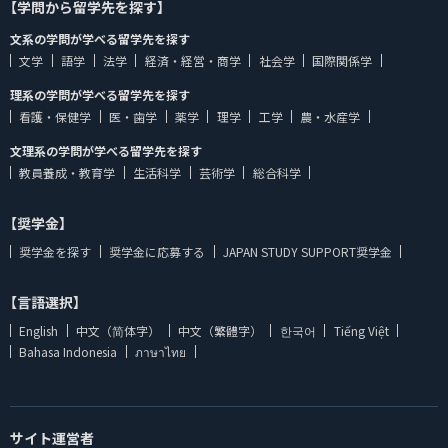
【学問から留学先を探す】
文系の学問が学べる留学先を探す
文学
語学
法学
経済・経営・商学
社会学
国際関係学
理系の学問が学べる留学先を探す
看護・保健学
医・歯学
薬学
理学
工学
農・水産学
文理系の学問が学べる留学先を探す
教員養成・教育学
生活科学
芸術学
総合科学
【奨学金】
奨学金を探す
奨学金に応募する
JAPAN STUDY SUPPORT奨学金
【言語選択】
English
中文（简体字）
中文（繁體字）
한국어
Tiếng Việt
Bahasa Indonesia
ภาษาไทย
サイト運営者