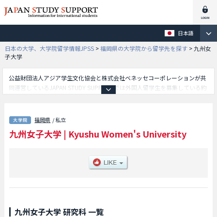
日本語
日本の大学、大学院留学情報JPSS
>
福岡県の大学院から留学先を探す
>
九州女
子大学
公益財団法人アジア学生文化協会と株式会社ベネッセコーポレーションが共
同運営しているJAPAN STUDY SUPPORTでは外国人留学生を募集している約
1,300校の大学・大学院・短大・専門学校情報を掲載しています。
こちらでは九州女子大学に関する詳細情報を記載しており、人間科学研究科
等、研究科別情報や、募集定員や合格者数など入試情報、施設案内、アクセ
福岡県
/ 私立
スなど外国人留学生に必要な情報を掲載しているので是非ご利用ください。
九州女子大学
|
Kyushu Women's University
九州女子大学 研究科 一覧