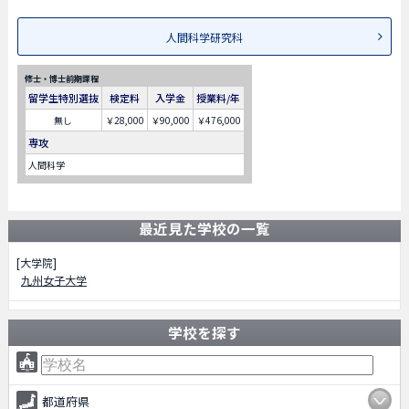
人間科学研究科
修士・博士前期課程
留学生特別選抜
検定料
入学金
授業料/年
無し
￥28,000
￥90,000
￥476,000
専攻
人間科学
最近見た学校の一覧
[大学院]
九州女子大学
学校を探す
都道府県