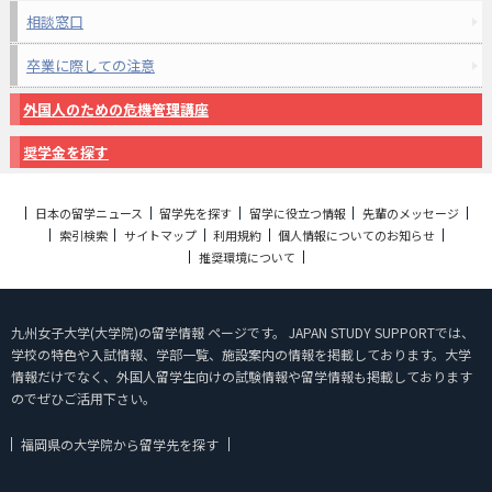
相談窓口
卒業に際しての注意
外国人のための危機管理講座
奨学金を探す
日本の留学ニュース
留学先を探す
留学に役立つ情報
先輩のメッセージ
索引検索
サイトマップ
利用規約
個人情報についてのお知らせ
推奨環境について
九州女子大学(大学院)の留学情報 ページです。 JAPAN STUDY SUPPORTでは、
学校の特色や入試情報、学部一覧、施設案内の情報を掲載しております。大学
情報だけでなく、外国人留学生向けの試験情報や留学情報も掲載しております
のでぜひご活用下さい。
福岡県の大学院から留学先を探す