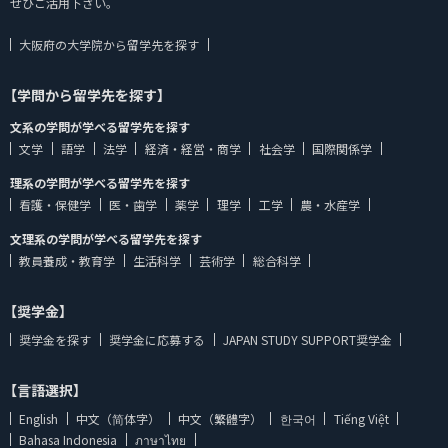
ぜひご活用下さい。
大阪府の大学院から留学先を探す
【学問から留学先を探す】
文系の学問が学べる留学先を探す
文学
語学
法学
経済・経営・商学
社会学
国際関係学
理系の学問が学べる留学先を探す
看護・保健学
医・歯学
薬学
理学
工学
農・水産学
文理系の学問が学べる留学先を探す
教員養成・教育学
生活科学
芸術学
総合科学
【奨学金】
奨学金を探す
奨学金に応募する
JAPAN STUDY SUPPORT奨学金
【言語選択】
English
中文（简体字）
中文（繁體字）
한국어
Tiếng Việt
Bahasa Indonesia
ภาษาไทย