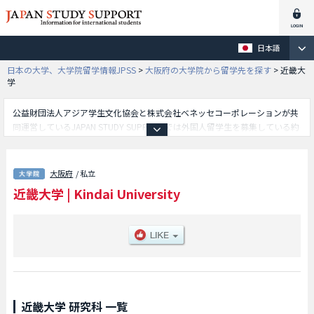
日本語
日本の大学、大学院留学情報JPSS
>
大阪府の大学院から留学先を探す
>
近畿大
学
公益財団法人アジア学生文化協会と株式会社ベネッセコーポレーションが共
同運営しているJAPAN STUDY SUPPORTでは外国人留学生を募集している約
1,300校の大学・大学院・短大・専門学校情報を掲載しています。
こちらでは近畿大学に関する詳細情報を記載しており、商学研究科や経済学
研究科や薬学研究科や総合文化研究科や農学研究科やシステム工学研究科や
大阪府
/ 私立
生物理工学研究科や総合理工学研究科や産業理工学研究科等、研究科別情報
近畿大学
|
Kindai University
や、募集定員や合格者数など入試情報、施設案内、アクセスなど外国人留学
生に必要な情報を掲載しているので是非ご利用ください。
近畿大学 研究科 一覧