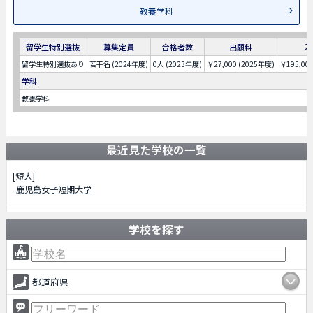
教養学科
留学生特別選抜
募集定員
合格者数
出願料
入
留学生特別選抜あり
若干名 (2024年度)
0人 (2023年度)
￥27,000 (2025年度)
￥195,00
学科
教養学科
最近見た学校の一覧
[短大]
鹿児島女子短期大学
学校を探す
都道府県