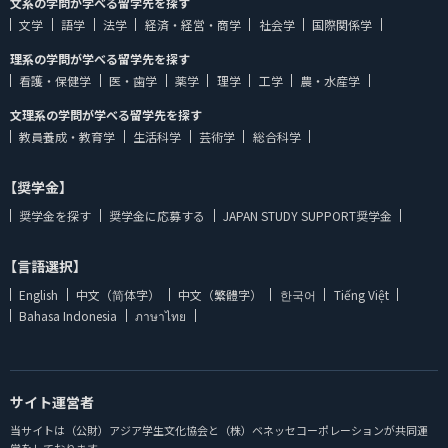
文系の学問が学べる留学先を探す
文学
語学
法学
経済・経営・商学
社会学
国際関係学
理系の学問が学べる留学先を探す
看護・保健学
医・歯学
薬学
理学
工学
農・水産学
文理系の学問が学べる留学先を探す
教員養成・教育学
生活科学
芸術学
総合科学
【奨学金】
奨学金を探す
奨学金に応募する
JAPAN STUDY SUPPORT奨学金
【言語選択】
English
中文（简体字）
中文（繁體字）
한국어
Tiếng Việt
Bahasa Indonesia
ภาษาไทย
サイト運営者
当サイトは（公財）アジア学生文化協会と（株）ベネッセコーポレーションが共同運