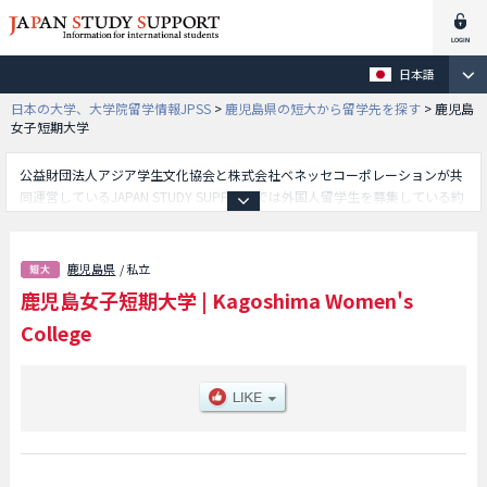
日本語
日本の大学、大学院留学情報JPSS
>
鹿児島県の短大から留学先を探す
>
鹿児島
女子短期大学
公益財団法人アジア学生文化協会と株式会社ベネッセコーポレーションが共
同運営しているJAPAN STUDY SUPPORTでは外国人留学生を募集している約
1,300校の大学・大学院・短大・専門学校情報を掲載しています。
こちらでは鹿児島女子短期大学に関する詳細情報を記載しており、児童教育
学科学部や生活科学科学部や教養学科学部等、学部別情報や、募集定員や合
鹿児島県
/ 私立
格者数など入試情報、施設案内、アクセスなど外国人留学生に必要な情報を
鹿児島女子短期大学
|
Kagoshima Women's
掲載しているので是非ご利用ください。
College