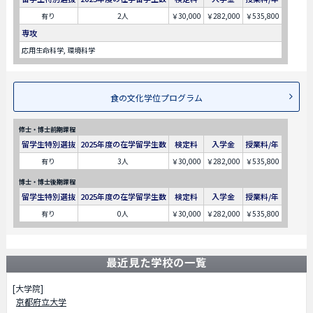
有り
2人
￥30,000
￥282,000
￥535,800
専攻
応用生命科学, 環境科学
食の文化学位プログラム
修士・博士前期課程
留学生特別選抜
2025年度の在学留学生数
検定料
入学金
授業料/年
有り
3人
￥30,000
￥282,000
￥535,800
博士・博士後期課程
留学生特別選抜
2025年度の在学留学生数
検定料
入学金
授業料/年
有り
0人
￥30,000
￥282,000
￥535,800
最近見た学校の一覧
[大学院]
京都府立大学