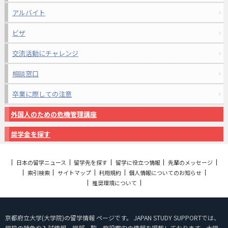
アルバイト
ビザ
交流活動にチャレンジ
相談窓口
卒業に際しての注意
外国人のための危機管理講座
奨学金を探す
日本の留学ニュース
留学先を探す
留学に役立つ情報
先輩のメッセージ
索引検索
サイトマップ
利用規約
個人情報についてのお知らせ
推奨環境について
京都府立大学(大学院)の留学情報 ページです。 JAPAN STUDY SUPPORTでは、
学校の特色や入試情報、学部一覧、施設案内の情報を掲載しております。大学