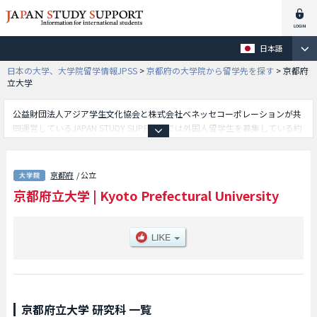
日本語
日本の大学、大学院留学情報JPSS
>
京都府の大学院から留学先を探す
>
京都府
立大学
公益財団法人アジア学生文化協会と株式会社ベネッセコーポレーションが共
同運営しているJAPAN STUDY SUPPORTでは外国人留学生を募集している約
1,300校の大学・大学院・短大・専門学校情報を掲載しています。
こちらでは京都府立大学に関する詳細情報を記載しており、文学研究科や社
会科学研究科や生命環境科学研究科や食の文化学位プログラム等、研究科別
京都府
/ 公立
情報や、募集定員や合格者数など入試情報、施設案内、アクセスなど外国人
京都府立大学
|
Kyoto Prefectural University
留学生に必要な情報を掲載しているので是非ご利用ください。
京都府立大学 研究科 一覧