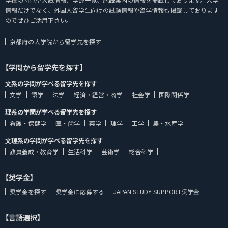
情報だけでなく、外国人留学生向けの試験情報や留学情報も掲載しております
のでぜひご活用下さい。
京都府の大学院から留学先を探す
【学問から留学先を探す】
文系の学問が学べる留学先を探す
文学
語学
法学
経済・経営・商学
社会学
国際関係学
理系の学問が学べる留学先を探す
看護・保健学
医・歯学
薬学
理学
工学
農・水産学
文理系の学問が学べる留学先を探す
教員養成・教育学
生活科学
芸術学
総合科学
【奨学金】
奨学金を探す
奨学金に応募する
JAPAN STUDY SUPPORT奨学金
【言語選択】