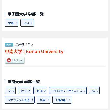
甲子園大学 学部一覧
栄養
心理
兵庫県
/ 私立
甲南大学
|
Konan University
甲南大学 学部一覧
文
理工
経済
フロンティアサイエンス
法
マネジメント創造
経営
知能情報