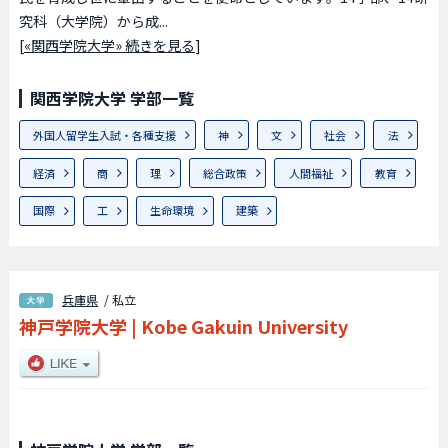
究科（大学院）から成...
[
«関西学院大学» 続きを見る
]
関西学院大学 学部一覧
外国人留学生入試・各種支援
神
文
社会
法
経済
商
理
総合政策
人間福祉
教育
国際
工
生命環境
建築
兵庫県
/ 私立
神戸学院大学
|
Kobe Gakuin University