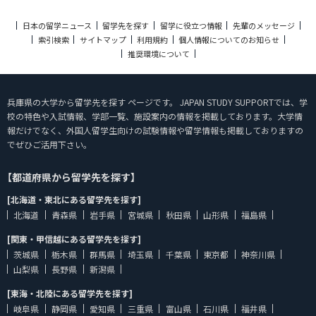
日本の留学ニュース
留学先を探す
留学に役立つ情報
先輩のメッセージ
索引検索
サイトマップ
利用規約
個人情報についてのお知らせ
推奨環境について
兵庫県の大学から留学先を探す ページです。 JAPAN STUDY SUPPORTでは、学
校の特色や入試情報、学部一覧、施設案内の情報を掲載しております。大学情
報だけでなく、外国人留学生向けの試験情報や留学情報も掲載しておりますの
でぜひご活用下さい。
【都道府県から留学先を探す】
[北海道・東北にある留学先を探す]
北海道
青森県
岩手県
宮城県
秋田県
山形県
福島県
[関東・甲信越にある留学先を探す]
茨城県
栃木県
群馬県
埼玉県
千葉県
東京都
神奈川県
山梨県
長野県
新潟県
[東海・北陸にある留学先を探す]
岐阜県
静岡県
愛知県
三重県
富山県
石川県
福井県