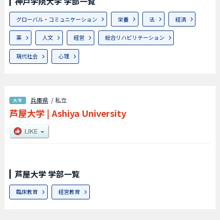
神戸学院大学 学部一覧
グローバル・コミュニケーション
栄養
法
経済
薬
人文
経営
総合リハビリテーション
現代社会
心理
兵庫県
/ 私立
芦屋大学
|
Ashiya University
芦屋大学 学部一覧
臨床教育
経営教育