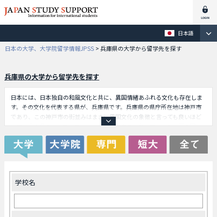
日本語
日本の大学、大学院留学情報JPSS
>
兵庫県の大学から留学先を探す
兵庫県の大学から留学先を探す
日本には、日本独自の和風文化と共に、異国情緒あふれる文化も存在しま
す。その文化を代表する県が、兵庫県です。兵庫県の県庁所在地は神戸市
であり、この神戸市の街並みはまさに異国文化の象徴と言っても良いほど
です。兵庫県には、ヨーロッパからの留学生のみならず、アジア圏の国か
らの留学生も多数在住しています。また、兵庫県には共学の大学のみなら
ず、女子大も多数存在します。どちらのタイプの大学も、それぞれの良さ
を持っており、留学生の希望によって選ぶことができます。日本に居なが
ら、海外に居るような雰囲気も同時に味わうことができ、留学生にとって
はまさに一石二鳥と言えるのです。
学校名