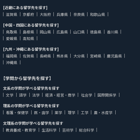
[近畿にある留学先を探す]
滋賀県
京都府
大阪府
兵庫県
奈良県
和歌山県
[中国・四国にある留学先を探す]
鳥取県
島根県
岡山県
広島県
山口県
徳島県
香川県
愛媛県
高知県
[九州・沖縄にある留学先を探す]
福岡県
佐賀県
長崎県
熊本県
大分県
宮崎県
鹿児島県
沖縄県
【学問から留学先を探す】
文系の学問が学べる留学先を探す
文学
語学
法学
経済・経営・商学
社会学
国際関係学
理系の学問が学べる留学先を探す
看護・保健学
医・歯学
薬学
理学
工学
農・水産学
文理系の学問が学べる留学先を探す
教員養成・教育学
生活科学
芸術学
総合科学