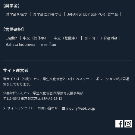
【奨学金】
奨学金を探す
奨学金に応募する
JAPAN STUDY SUPPORT奨学金
【言語選択】
English
中文（简体字）
中文（繁體字）
한국어
Tiếng Việt
Bahasa Indonesia
ภาษาไทย
サイト運営者
当サイトは（公財）アジア学生文化協会と（株）ベネッセコーポレーションが共同運
営をしております。
公益財団法人アジア学生文化協会 国際教育支援事業部
〒113-8642 東京都文京区本駒込2-12-13
サイトコンセプト
お問い合わせ