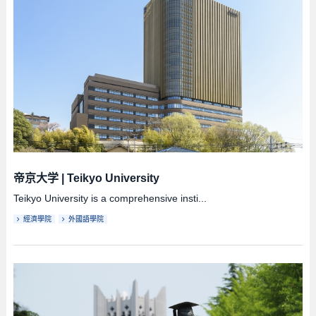
帝京大学
|
Teikyo University
Teikyo University is a comprehensive insti...
經濟學院
外國語學院