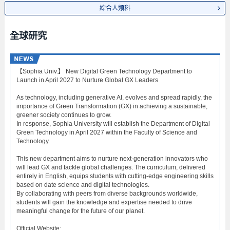
綜合人類科
全球研究
【Sophia Univ.】 New Digital Green Technology Department to
Launch in April 2027 to Nurture Global GX Leaders
As technology, including generative AI, evolves and spread rapidly, the
importance of Green Transformation (GX) in achieving a sustainable,
greener society continues to grow.
In response, Sophia University will establish the Department of Digital
Green Technology in April 2027 within the Faculty of Science and
Technology.
This new department aims to nurture next-generation innovators who
will lead GX and tackle global challenges. The curriculum, delivered
entirely in English, equips students with cutting-edge engineering skills
based on date science and digital technologies.
By collaborating with peers from diverse backgrounds worldwide,
students will gain the knowledge and expertise needed to drive
meaningful change for the future of our planet.
Official Website: