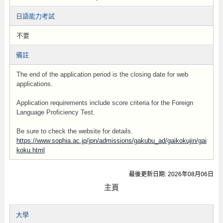
日語能力考試
不要
備註
The end of the application period is the closing date for web
applications.
Application requirements include score criteria for the Foreign
Language Proficiency Test.
Be sure to check the website for details.
https://www.sophia.ac.jp/jpn/admissions/gakubu_ad/gaikokujin/gai
koku.html
最後更新日期: 2026年08月06日
主頁
大學