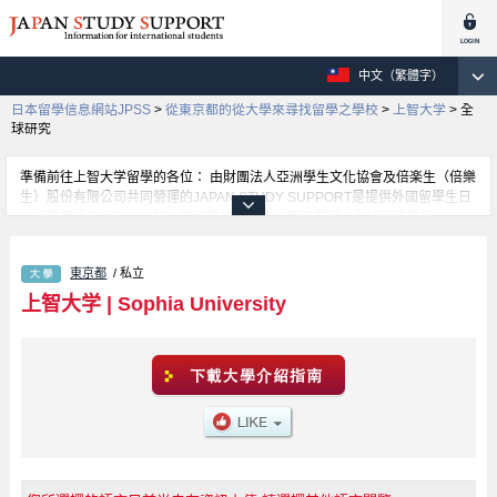
中文（繁體字）
日本留學信息網站JPSS
>
從東京都的從大學來尋找留學之學校
>
上智大学
>
全
球研究
準備前往上智大学留學的各位： 由財團法人亞洲學生文化協會及倍楽生（倍樂
生）股份有限公司共同營運的JAPAN STUDY SUPPORT是提供外國留學生日
本留學資訊的網站。上智大学國際教養學部、理工學部、全球研究學部、
SPSF（Sophia Program for Sustainable Futures）學部、神學部、文學部、
法學部、經濟學部、外語學部、綜合人類科學部等等，各科系的詳細資訊都分
東京都
/ 私立
別刊載在此網站。有需要上智大学留學資訊的各位同學，請多多利用此網站查
詢。另外，此網站上也有刊載約招收留學生的1300所大學、大學院、短大、專
上智大学
|
Sophia University
門學校等資訊。