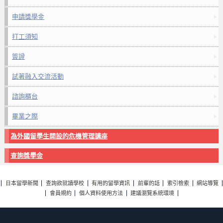
申請獎學金
打工須知
簽證
試著融入交流活動
諮詢櫃台
畢業之際
為外國留學生開設的危機管理講座
查詢獎學金
日本留學新聞
查詢欲就讀學校
有用的留學資訊
前輩的話
索引檢索
網站導覽
會員規約
個人資料使用方法
建議瀏覽系統環境