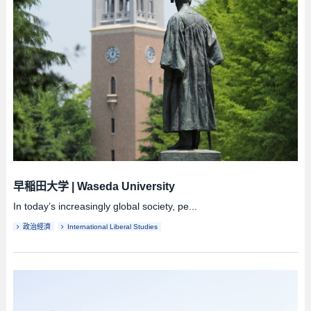
早稲田大学
|
Waseda University
In today’s increasingly global society, pe...
政治經濟
International Liberal Studies