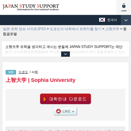
한국어
일본 유학 정보 사이트JPSS
>
도쿄도의 대학에서 유학지를 찾기
>
上智大学
>
종
합글로벌
上智大学 유학을 생각하고 계시는 분들께 JAPAN STUDY SUPPORT는 재단
법인 아시아학생문화협회와 주식회사 베네세코퍼레이션이 공동운영하고 있는
외국인 유학생을 위한 일본유학정보 사이트입니다. 上智大学 국제교양 학부및
이공 학부및종합글로벌 학부및SPSF（Sophia Program for Sustainable
Futures） 학부및신 학부및문 학부및법 학부및경제 학부및외국어 학부및종합
도쿄도
/ 사립
인간과 학부 등 학부 별 상세 정보도 게재하고 있기 때문에, 上智大学 관한 유학
정보를 찾고 계시는 분들은 꼭 이용해 보시기 바랍니다. 이 외에도 외국인 유학
上智大学
|
Sophia University
생을 모집을 하고 있는 1,300여 개의 대학・대학원・단기대학・전문학교의 정
보도 게재하고ㅇ 있습니다.