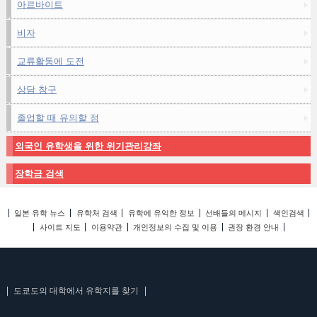
아르바이트
비자
교류활동에 도전
상담 창구
졸업할 때 유의할 점
외국인 유학생을 위한 위기관리강좌
장학금 검색
일본 유학 뉴스
유학처 검색
유학에 유익한 정보
선배들의 메시지
색인검색
사이트 지도
이용약관
개인정보의 수집 및 이용
권장 환경 안내
도쿄도의 대학에서 유학지를 찾기