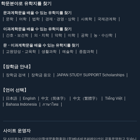
학문분야로 유학지를 찾기
문과계학문을 배울 수 있는 유학지를 찾기
문학
어학
법학
경제・경영・상학
사회학
국제관계학
이과계학문을 배울 수 있는 유학지를 찾기
간호・보건학
의・치학
약학
이학
공학
농・수산학
문・이과계학문을 배울 수 있는 유학지를 찾기
교원양성・교육학
생활과학
예술학
종합과학
【장학금 안내】
장학금 검색
장학금 응모
JAPAN STUDY SUPPORT Scholarships
【언어 선택】
日本語
English
中文（简体字）
中文（繁體字）
Tiếng Việt
Bahasa Indonesia
ภาษาไทย
사이트 운영자
당 사이트는 (공재)아시아학생문화협회와 (주)베네세코퍼레이션이 공동운영하고 있습니