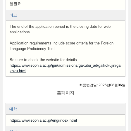
불필요
비고
The end of the application period is the closing date for web
applications.
Application requirements include score criteria for the Foreign
Language Proficiency Test.
Be sure to check the website for details.
https://www.sophia.ac.jp/jpn/admissions/gakubu_ad/gaikokujin/gai
koku.html
최종변경일: 2026년08월06일
홈페이지
대학
https://www.sophia.ac.jp/eng/index.html