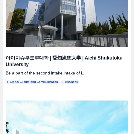
아이치슈쿠토쿠대학
|
愛知淑徳大学
|
Aichi Shukutoku
University
Be a part of the second intake intake of i...
Global Culture and Communication
Business