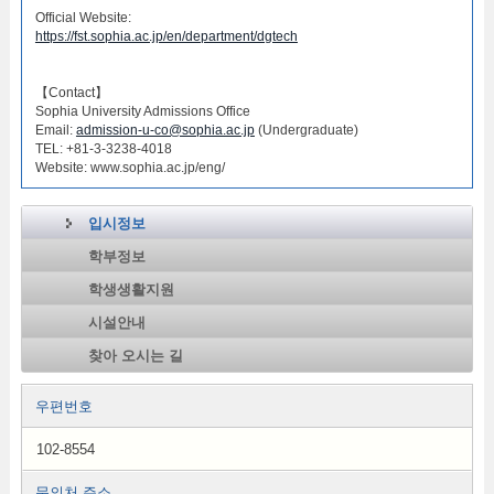
Official Website:
https://fst.sophia.ac.jp/en/department/dgtech
【Contact】
Sophia University Admissions Office
Email:
admission-u-co@sophia.ac.jp
(Undergraduate)
TEL: +81-3-3238-4018
Website: www.sophia.ac.jp/eng/
입시정보
학부정보
학생생활지원
시설안내
찾아 오시는 길
우편번호
102-8554
문의처 주소