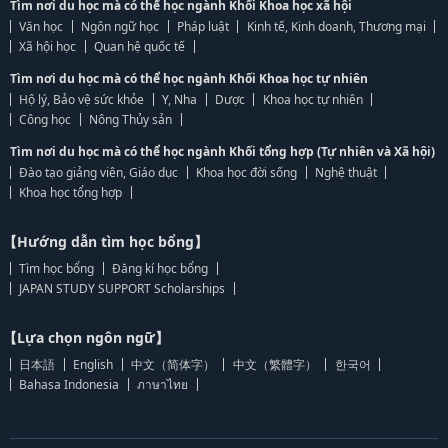
Tìm nơi du học mà có thể học ngành Khối Khoa học xã hội
Văn học
Ngôn ngữ học
Pháp luật
Kinh tế, Kinh doanh, Thương mại
Xã hội học
Quan hệ quốc tế
Tìm nơi du học mà có thể học ngành Khối Khoa học tự nhiên
Hộ lý, Bảo vệ sức khỏe
Y, Nha
Dược
Khoa học tự nhiên
Công học
Nông Thủy sản
Tìm nơi du học mà có thể học ngành Khối tổng hợp (Tự nhiên và Xã hội)
Đào tạo giảng viên, Giáo dục
Khoa học đời sống
Nghệ thuật
Khoa học tổng hợp
【Hướng dẫn tìm học bổng】
Tìm học bổng
Đăng kí học bổng
JAPAN STUDY SUPPORT Scholarships
【Lựa chọn ngôn ngữ】
日本語
English
中文（简体字）
中文（繁體字）
한국어
Bahasa Indonesia
ภาษาไทย