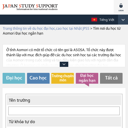
Tiếng Việt
Trang thông tin về du học đại học,cao học tại Nhật JPSS
>
Tìm nơi du học từ
Aomori Đại học ngắn hạn
Ở tỉnh Aomori có một tổ chức có tên gọi là ASOSA. Tổ chức này được
thành lập với mục đích giúp đỡ các du học sinh học tại các trường đại học
của Aomori trong cuộc sống và tạo điều kiện giao lưu với người dân địa
phương. Ở Aomori có nhiều trường đại học như là trường đại học
Hirosaki, trường đại học Aomori, trường đại học Aomori Chuogakuin, và
trường nào cũng đều có nhiều du học sinh đang theo học. Có trường còn
có chương trình hướng dẫn viên của các sinh viên Nhật dành cho du học
sinh. Nhờ có các bạn hướng dẫn viên này nên bạn có thể nhanh chóng
quen được với cuộc sống ở Aomori và có thể chuyên tâm vào học hành.
Đương nhiên những lời khuyên của sinh viên Nhật đều đem lại điều tốt
Tên trường
cho bạn.
Từ khóa tự do