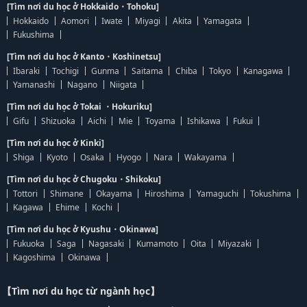
[Tìm nơi du học ở Hokkaido・Tohoku]
Hokkaido
Aomori
Iwate
Miyagi
Akita
Yamagata
Fukushima
[Tìm nơi du học ở Kanto・Koshinetsu]
Ibaraki
Tochigi
Gunma
Saitama
Chiba
Tokyo
Kanagawa
Yamanashi
Nagano
Niigata
[Tìm nơi du học ở Tokai ・Hokuriku]
Gifu
Shizuoka
Aichi
Mie
Toyama
Ishikawa
Fukui
[Tìm nơi du học ở Kinki]
Shiga
Kyoto
Osaka
Hyogo
Nara
Wakayama
[Tìm nơi du học ở Chugoku・Shikoku]
Tottori
Shimane
Okayama
Hiroshima
Yamaguchi
Tokushima
Kagawa
Ehime
Kochi
[Tìm nơi du học ở Kyushu・Okinawa]
Fukuoka
Saga
Nagasaki
Kumamoto
Oita
Miyazaki
Kagoshima
Okinawa
【Tìm nơi du học từ ngành học】