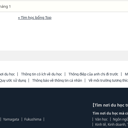
háng 1
« Tìm học bổng Top
ơi du học
Thông tin có ích về du học
Thông điệp của anh chị đi trước
M
Quy ước sử dụng
Thông báo về thông tin cá nhân
Về môi trường tương thí
【Tìm nơi du học 
Tìm nơi du học mà c
Yamagata
Fukushima
Văn học
Ngôn ngữ
Kinh tế, Kinh doanh