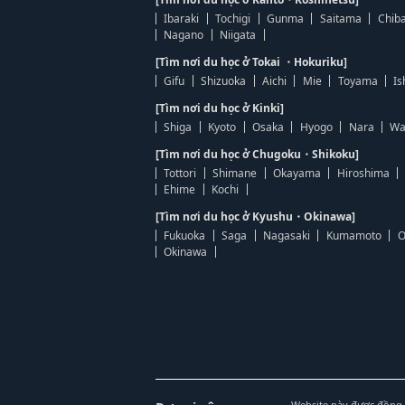
Ibaraki
Tochigi
Gunma
Saitama
Chib
Nagano
Niigata
[Tìm nơi du học ở Tokai ・Hokuriku]
Gifu
Shizuoka
Aichi
Mie
Toyama
Is
[Tìm nơi du học ở Kinki]
Shiga
Kyoto
Osaka
Hyogo
Nara
Wa
[Tìm nơi du học ở Chugoku・Shikoku]
Tottori
Shimane
Okayama
Hiroshima
Ehime
Kochi
[Tìm nơi du học ở Kyushu・Okinawa]
Fukuoka
Saga
Nagasaki
Kumamoto
O
Okinawa
Website này được đồng 