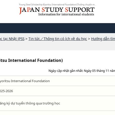
Young Steel Scholarship (Kyoritsu International Foundation) (Trường chuyên m...
c tại Nhật JPSS
>
Tin tức／Thông tin có ích về du học
>
Hướng dẫn tì
itsu International Foundation)
Ngày cập nhật gần nhất: Ngày 05 tháng 11 nă
yoritsu International Foundation
025-2026
ăng ký dự tuyển thông qua trường học