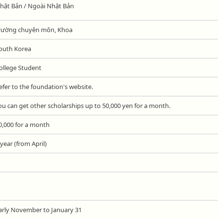
hật Bản / Ngoài Nhật Bản
rường chuyên môn, Khoa
outh Korea
ollege Student
efer to the foundation's website.
ou can get other scholarships up to 50,000 yen for a month.
0,000 for a month
 year (from April)
arly November to January 31