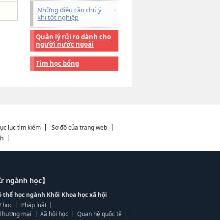
Những điều cần chú ý
khi tốt nghiệp
Quản lý rủi ro dành cho
người nước ngoài
Tìm học bổng
ục lục tìm kiếm
Sơ đồ của trang web
ch
từ ngành học】
ó thể học ngành Khối Khoa học xã hội
 học
Pháp luật
, Thương mại
Xã hội học
Quan hệ quốc tế