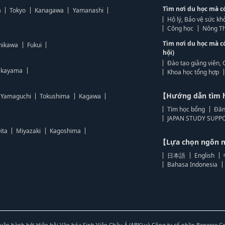
Tìm nơi du học mà c
a
Tokyo
Kanagawa
Yamanashi
Hộ lý, Bảo vệ sức kh
Công học
Nông Th
Tìm nơi du học mà c
hikawa
Fukui
hội)
Đào tạo giảng viên, 
kayama
Khoa học tổng hợp
【Hướng dẫn tìm 
Yamaguchi
Tokushima
Kagawa
Tìm học bổng
Đăn
JAPAN STUDY SUPPO
ita
Miyazaki
Kagoshima
【Lựa chọn ngôn
日本語
English
Bahasa Indonesia
vận hành bởi Hiệp hội Văn hóa Sinh Viên Châu Á (ABK) và Công ty cổ phần Benesse C