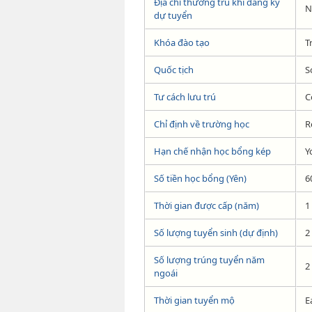
Địa chỉ thường trú khi đăng ký
N
dự tuyển
Khóa đào tạo
T
Quốc tịch
S
Tư cách lưu trú
C
Chỉ định về trường học
R
Hạn chế nhận học bổng kép
Y
Số tiền học bổng (Yên)
6
Thời gian được cấp (năm)
1
Số lượng tuyển sinh (dự định)
2
Số lượng trúng tuyển năm
2
ngoái
Thời gian tuyển mộ
E