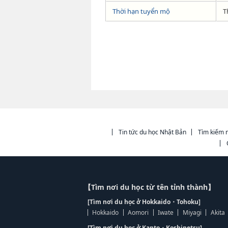
Thời hạn tuyển mộ
T
Tin tức du học Nhật Bản
Tìm kiếm n
【Tìm nơi du học từ tên tỉnh thành】
[Tìm nơi du học ở Hokkaido・Tohoku]
Hokkaido
Aomori
Iwate
Miyagi
Akita
[Tìm nơi du học ở Kanto・Koshinetsu]