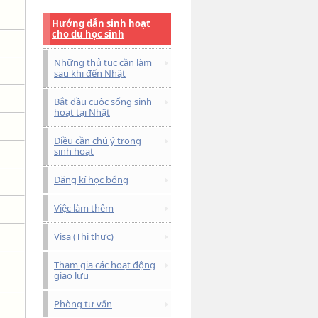
Hướng dẫn sinh hoạt
cho du học sinh
Những thủ tục cần làm
sau khi đến Nhật
Bắt đầu cuộc sống sinh
hoạt tại Nhật
Điều cần chú ý trong
sinh hoạt
Đăng kí học bổng
Việc làm thêm
Visa (Thị thực)
Tham gia các hoạt động
giao lưu
Phòng tư vấn