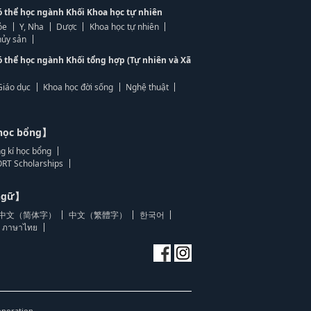
ó thể học ngành Khối Khoa học tự nhiên
ỏe
Y, Nha
Dược
Khoa học tự nhiên
ủy sản
ó thể học ngành Khối tổng hợp (Tự nhiên và Xã
Giáo dục
Khoa học đời sống
Nghệ thuật
học bổng】
g kí học bổng
RT Scholarships
 ngữ】
中文（简体字）
中文（繁體字）
한국어
ภาษาไทย
oporation.